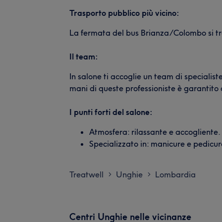
Trasporto pubblico più vicino:
La fermata del bus Brianza/Colombo si tro
Il team:
In salone ti accoglie un team di specialist
mani di queste professioniste è garantito c
I punti forti del salone:
Atmosfera: rilassante e accogliente.
Specializzato in: manicure e pedic
Treatwell
Unghie
Lombardia
>
>
Centri Unghie nelle vicinanze