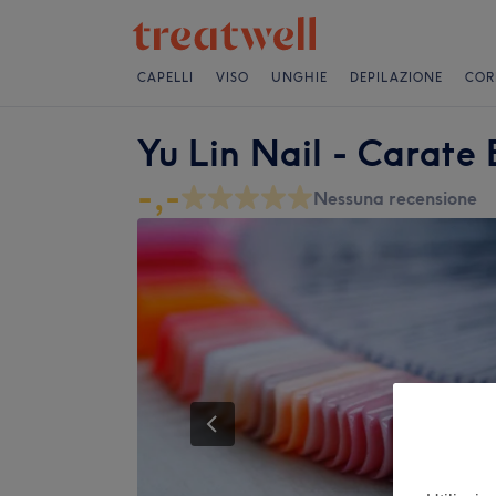
CAPELLI
VISO
UNGHIE
DEPILAZIONE
COR
Yu Lin Nail - Carate 
-,-
Nessuna recensione