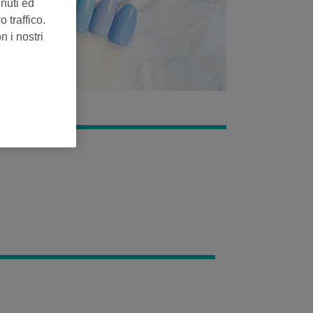
enuti ed
 traffico.
n i nostri