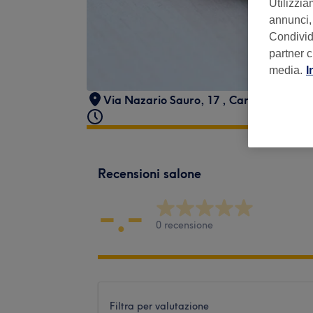
Utilizzia
annunci, 
Condividi
partner c
media.
I
Via Nazario Sauro, 17
,
Carate Brianza
Recensioni salone
-.-
0 recensione
Filtra per valutazione