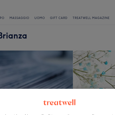
PO
MASSAGGIO
UOMO
GIFT CARD
TREATWELL MAGAZINE
Brianza