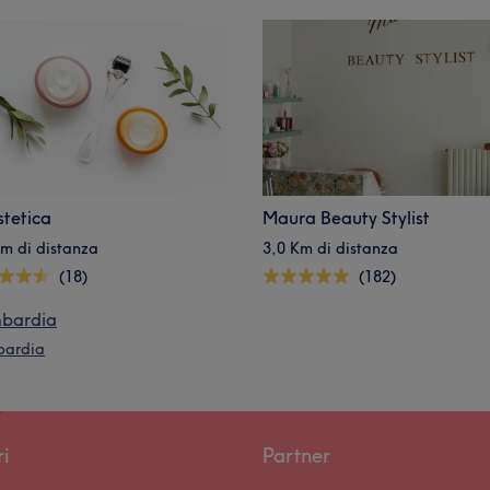
stetica
Maura Beauty Stylist
Km di distanza
3,0 Km di distanza
(18)
(182)
mbardia
mbardia
ri
Partner