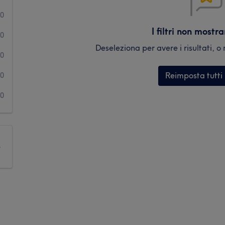
0
I filtri non mostr
0
Deseleziona per avere i risultati, o r
0
Reimposta tutti i 
0
0
e