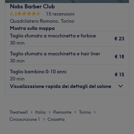
grazie a servizi ideati in modo creativo e personalizzato.
Nobs Barber Club
Qui puoi affidarti a mani esperte per un look curato,
4,6
15 recensioni
originale e sempre al passo con le tendenze.
Quadrilatero Romano, Torino
Trasporto pubblico più vicino:
Mostra sulla mappa
Il salone si trova a cinque minuti a piedi dalla fermata
Taglio sfumato a macchinetta e forbice
€ 23
dell’autobus Robilant Nord (ID:3279).
30 min
Il team:
Taglio sfumato a macchinetta e hair liner
€ 18
Alessandro ti accoglie con gentilezza e professionalità,
30 min
cercando di offrire a tutti un servizio di prima qualità.
Taglio bambino 0-10 anni
€ 15
I punti forti del salone:
20 min
Ambiente: curato e professionale.
Visualizzazione rapida dei dettagli del salone
Specializzato in: taglio, barba ed i migliori servizi
barber.
Lunedì
Chiuso
Vai al salone
Martedì
10:00
–
20:00
Treatwell
Italia
Piemonte
Torino
>
>
>
>
Mercoledì
10:00
–
20:00
Circoscrizione 1
Crocetta
>
Giovedì
10:00
–
20:00
Venerdì
10:00
–
20:00