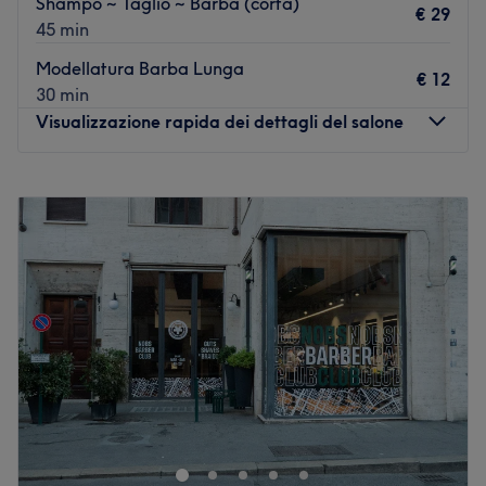
Shampo ~ Taglio ~ Barba (corta)
€ 29
esperienza e ai suoi consigli per sfoggiare uno stile
45 min
impeccabile.
Modellatura Barba Lunga
€ 12
I punti forti del salone:
30 min
Atmosfera: accogliente e professionale.
Visualizzazione rapida dei dettagli del salone
Specializzato in: taglio barba e capelli.
Vai al salone
Lunedì
Chiuso
Martedì
09:00
–
19:00
Mercoledì
09:00
–
19:00
Giovedì
09:00
–
19:00
Venerdì
09:00
–
19:00
Sabato
10:00
–
18:00
Domenica
Chiuso
A.P. The Barber si trova nel cuore di Torino e ti propone
tagli, barbe e trattamenti pensati per valorizzare ogni
fisionomia coniugando la tradizione della barberia
italiana con le innovazioni delle tecniche e dei prodotti