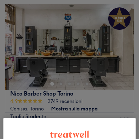
Nico Barber Shop Torino
4,9
2749 recensioni
Cenisia, Torino
Mostra sulla mappa
Taglio Studente
€ 15
20 min
Skin Fade STUDENTE
€ 17