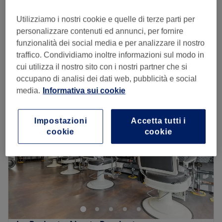
20 min
Utilizziamo i nostri cookie e quelle di terze parti per
Taglio Uomo
€ 18
personalizzare contenuti ed annunci, per fornire
20 min
funzionalità dei social media e per analizzare il nostro
Visualizzazione rapida dei dettagli del salone
traffico. Condividiamo inoltre informazioni sul modo in
cui utilizza il nostro sito con i nostri partner che si
Lunedì
Chiuso
occupano di analisi dei dati web, pubblicità e social
Martedì
08:30
–
19:30
media.
Informativa sui cookie
Mercoledì
08:30
–
19:30
Giovedì
08:30
–
19:30
Impostazioni
Accetta tutti i
Venerdì
08:30
–
19:30
cookie
cookie
Sabato
08:30
–
19:30
Domenica
Chiuso
Il salone di parrucchieri Nico Barber Shop Torino si trova
in via Monginevro 2, a due passi dal Politecnico di Torino.
Trasporto pubblico più vicino:
A pochi passi dalla fermata del bus Monginevro Est.