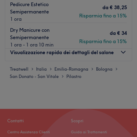
Pedicure Estetico
da
€ 38,25
Semipermanente
Risparmia fino a 15%
1 ora
Dry Manicure con
da
€ 34
Semipermanente
Risparmia fino a 15%
1 ora - 1 ora 10 min
Visualizzazione rapida dei dettagli del salone
Treatwell
Lunedì
Italia
Emilia-Romagna
Bologna
Chiuso
>
>
>
>
San Donato - San Vitale
Martedì
Pilastro
14:00
–
19:00
>
Mercoledì
10:30
–
20:00
Giovedì
10:30
–
20:00
Venerdì
10:30
–
20:00
Sabato
09:00
–
15:00
Domenica
Chiuso
Contatti
Scopri
Scopri il nostro centro estetico, il tuo rifugio per la
Centro Assistenza Clienti
Guida ai Trattamenti
bellezza e il benessere! Offriamo una vasta gamma di