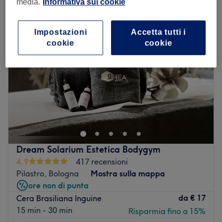
media.
Informativa sui cookie
Impostazioni
Accetta tutti i
cookie
cookie
Dream Solarium Estetica Bodygym
4,9
417 recensioni
Pilastro, Bologna
Mostra sulla mappa
ore non di punta
da
€ 17
Cera Brasiliana Inguine
15 min - 30 min
Risparmia fino a 15%