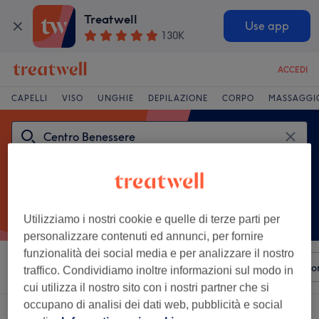
Treatwell
Use app
130K
ACCEDI
CAPELLI
VISO
UNGHIE
DEPILAZIONE
CORPO
MASSAGGI
Utilizziamo i nostri cookie e quelle di terze parti per
personalizzare contenuti ed annunci, per fornire
funzionalità dei social media e per analizzare il nostro
Ordina per
Qualsiasi prezzo
Servizi
Brand
Salo
traffico. Condividiamo inoltre informazioni sul modo in
cui utilizza il nostro sito con i nostri partner che si
occupano di analisi dei dati web, pubblicità e social
Un salone che offre:
centro benessere vicino Pilastro, Bologna