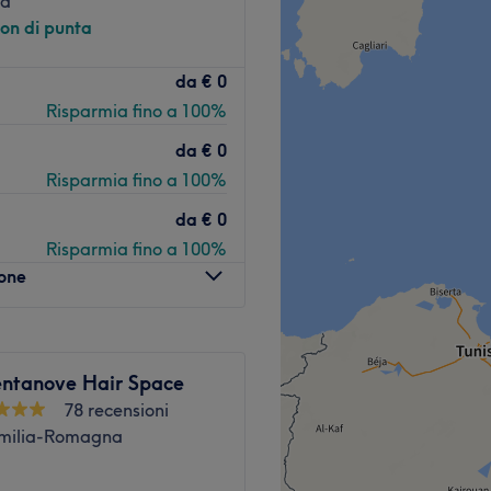
a
non di punta
ova a Rimini. Qui puoi
da
€ 0
landoti un servizio di
Risparmia fino a 100%
da
€ 0
Risparmia fino a 100%
ei minuti a piedi dal salone.
da
€ 0
Risparmia fino a 100%
ssionista altamente
lone
tuo benessere nel momento
iettivo è quello di offrirti un
imo posto le esigenze del
essionalità.
entanove Hair Space
78 recensioni
Emilia-Romagna
ta.