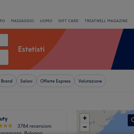
PO
MASSAGGIO
UOMO
GIFT CARD
TREATWELL MAGAZINE
Estetisti
Brand
Saloni
Offerte Express
Valutazione
+
uty
3784 recensioni
−
 Saragozza, Bologna