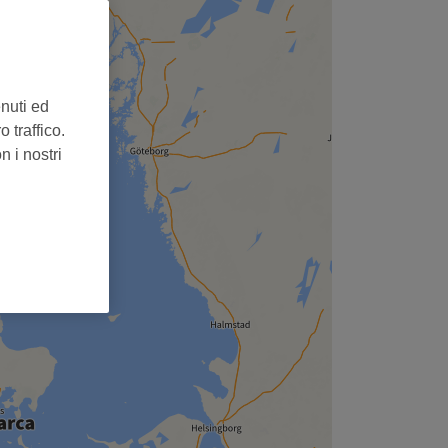
enuti ed
 traffico.
n i nostri