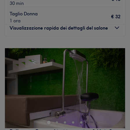
30 min
Taglio Donna
€ 32
1 ora
Visualizzazione rapida dei dettagli del salone
Lunedì
Chiuso
Martedì
08:00
–
20:00
Mercoledì
08:00
–
20:00
Giovedì
08:00
–
20:00
Venerdì
07:30
–
20:00
Sabato
07:00
–
18:00
Domenica
Chiuso
Luca Scotti Parrucchieri si trova in Via Leonardo da Vinci
1, a Solza in provincia di Bergamo.
Il team:
Luca Scotti, formatosi nell'accademia di Aldo Coppola, e