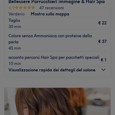
Bellessere Parrucchieri immagine & Hair Spa
il suo staff dinamico e competente sono pronti ad
4,9
47 recensioni
accogliere la clientela con cortesia e professionalità.
Verderio
Mostra sulla mappa
I punti forti del salone:
Taglio
€ 22
Ambiente: ampio e luminoso.
30 min
Specializzato in: hairstyle, tagli e colorazioni.
Colore senza Ammoniaca con proteine della
Marche e prodotti utilizzati: My Organics.
€ 37
perla
Vai al salone
45 min
acconto percorsi Hair Spa per pacchetti speciali
€ 1
10 min
Visualizzazione rapida dei dettagli del salone
Lunedì
14:00
–
19:00
Martedì
09:00
–
19:00
Mercoledì
09:00
–
19:00
Giovedì
11:00
–
21:00
Venerdì
09:00
–
19:00
Sabato
08:30
–
18:30