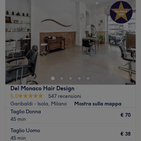
Martedì
10:00
–
18:30
Mercoledì
10:00
–
18:30
Giovedì
10:00
–
18:30
Venerdì
10:00
–
18:30
Sabato
10:00
–
17:00
Domenica
Chiuso
In via Alserio 1, a Milano, sorge il salone AM I
PARRUCCHIERI aperto dalla titolare Alessandra Misiti
per offrire trattamenti per la cura, il benessere e la
bellezza di ogni tipo di capello. In un ambiente moderno
e accogliente, Alessandra e la sua collaboratrice amano
Del Monaco Hair Design
prendersi cura dell'immagine di donne e uomini
5,0
547 recensioni
personalizzando ogni servizio su misura. Il brand scelto
Garibaldi - Isola, Milano
Mostra sulla mappa
per coccolare i clienti è Triskell, di ottima qualità perchè
Taglio Donna
si basa solo su ingredienti naturali e organici 100%.
€ 70
45 min
Vai al salone
Taglio Uomo
€ 38
45 min