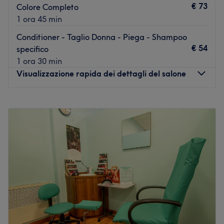
€ 73
Colore Completo
1 ora 45 min
Conditioner - Taglio Donna - Piega - Shampoo
€ 54
specifico
1 ora 30 min
Visualizzazione rapida dei dettagli del salone
Lunedì
Chiuso
Martedì
08:30
–
18:00
Mercoledì
08:30
–
18:00
Giovedì
08:30
–
18:00
Venerdì
08:30
–
18:30
Sabato
08:30
–
17:00
Domenica
Chiuso
Oasiequipe di Rita Maestri si trova in Via Alessandro
Zanoli 10, a Milano, e nasce nel 1997 dalla passione e
dalla professionalità della titolare Rita Maestri. Questo