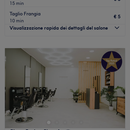
15 min
Taglio Frangia
€ 5
10 min
Visualizzazione rapida dei dettagli del salone
Lunedì
Chiuso
Martedì
09:00
–
19:00
Mercoledì
09:00
–
19:00
Giovedì
09:00
–
19:00
Venerdì
09:00
–
19:00
Sabato
09:00
–
19:00
Domenica
Chiuso
Perla Nera è uno spazio di bellezza e benessere dove
ogni servizio diventa un’esperienza su misura. Qui la cura
del capello incontra competenza, personalizzazione e un
approccio moderno, valorizzando la tua unicità e
aiutandoti a sentirti al meglio. Lo trovi ad Aprilia, in