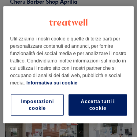
Cheru Barber Shop Aprilia
provincia di Latina.
4,9
418 recensioni
Aprilia, Lazio
Mostra sulla mappa
Trasporto pubblico più vicino:
Taglio
da
€ 16
La fermata del bus di Via Verdi si trova a un passo dal
30 min
centro.
Utilizziamo i nostri cookie e quelle di terze parti per
Taglio Under 12
€ 16
personalizzare contenuti ed annunci, per fornire
30 min
Il team:
funzionalità dei social media e per analizzare il nostro
Taglio e Barba
traffico. Condividiamo inoltre informazioni sul modo in
La missione del centro è offrire servizi di hairstyling
da
€ 25
45 min
cui utilizza il nostro sito con i nostri partner che si
professionali, utilizzando prodotti professionali, in un
Visualizzazione rapida dei dettagli del salone
occupano di analisi dei dati web, pubblicità e social
ambiente curato dove l’attenzione per i dettagli fa la
media.
Informativa sui cookie
differenza.
Lunedì
Chiuso
I punti forti del salone:
Martedì
09:00
–
18:30
Impostazioni
Accetta tutti i
Atmosfera: accogliente e rilassante.
Mercoledì
09:00
–
18:30
cookie
cookie
Specializzato in: taglio e colore.
Giovedì
09:00
–
18:30
Marche e prodotti utilizzati: L'Oréal, Redken, Fanola.
Venerdì
09:00
–
18:30
Sabato
09:00
–
18:00
Vai al salone
Domenica
Chiuso