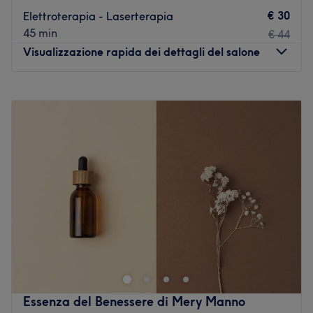
€ 30
Elettroterapia - Laserterapia
45 min
€ 44
Visualizzazione rapida dei dettagli del salone
Lunedì
09:00
–
19:30
Martedì
09:00
–
19:30
Mercoledì
09:00
–
19:30
Giovedì
09:00
–
21:30
Venerdì
08:30
–
19:30
Sabato
09:00
–
13:00
Domenica
Chiuso
Il Centro Masso Fisioterapico Panacea è in via della
Montagna Udha e Malit 36, a Frascineto in provincia di
Cosenza, ed è un centro volto alla prevenzione e cura di
patologie ortopediche, traumatologiche e sportive in
soggetti di tutte le età.
Essenza del Benessere di Mery Manno