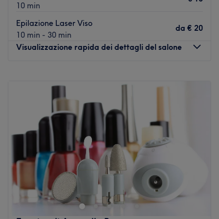
10 min
Epilazione Laser Viso
da
€ 20
10 min - 30 min
Visualizzazione rapida dei dettagli del salone
Lunedì
09:00
–
19:00
Martedì
09:00
–
19:00
Mercoledì
09:00
–
19:00
Giovedì
09:00
–
19:00
Venerdì
09:00
–
19:00
Sabato
Chiuso
Domenica
Chiuso
Follie di Bellezza è un centro estetico situato a Don Perri,
in provincia di Catanzaro. Qui troverai una vasta gamma
di trattamenti per prenderti cura della tua bellezza e
sentirti al meglio. Prenota ora e regalati un momento solo
per te.