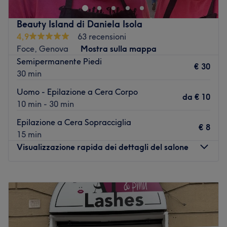
dei capelli, offrendo una vasta gamma di trattamenti
specializzati e utilizzando prodotti senza ammoniaca,
Beauty Island di Daniela Isola
come quelli del marchio Scenic Milano.
4,9
63 recensioni
Vai al salone
Foce, Genova
Mostra sulla mappa
Semipermanente Piedi
€ 30
30 min
Uomo - Epilazione a Cera Corpo
da
€ 10
10 min - 30 min
Epilazione a Cera Sopracciglia
€ 8
15 min
Visualizzazione rapida dei dettagli del salone
Lunedì
10:00
–
18:00
Martedì
10:00
–
18:00
Mercoledì
10:00
–
18:00
Giovedì
10:00
–
18:00
Venerdì
10:00
–
18:00