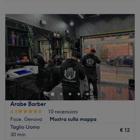
Lunedì
09:00
–
19:30
Martedì
09:00
–
19:30
Mercoledì
09:00
–
19:30
Giovedì
11:00
–
20:00
Venerdì
09:00
–
19:30
Sabato
09:00
–
15:00
Domenica
Chiuso
Il beauty salon Blu Dipinto Centro Estetico, aperto da
Giulia Pili nel dicembre del 2018, si trova in via Santa
Zita a Genova. Giovane, dinamico e in costante
evoluzione, il centro ha l'obiettivo di migliorare il proprio
servizio quotidianamente. Lo staff ha conseguito la
Arabe Barber
qualifica di Estetista (terzo anno) nelle scuole
4,5
10 recensioni
specializzate di Genova e partecipa regolarmente a corsi
Foce, Genova
Mostra sulla mappa
di formazione. Nel salone gli spazi sono spesso rinnovati,
Taglio Uomo
per renderli sempre più confortevoli e familiari, con lo
€ 12
30 min
scopo di far vivere ai clienti momenti speciali e