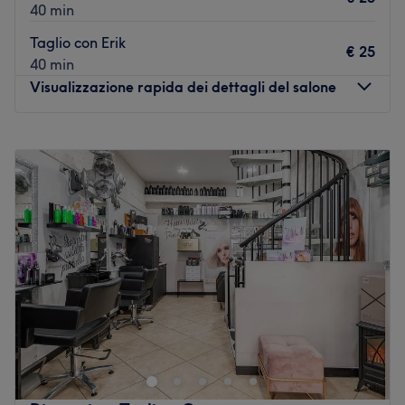
40 min
Taglio con Erik
€ 25
40 min
Visualizzazione rapida dei dettagli del salone
Lunedì
Chiuso
Martedì
10:00
–
19:30
Mercoledì
10:00
–
19:30
Giovedì
10:00
–
19:30
Venerdì
10:00
–
19:30
Sabato
10:00
–
18:00
Domenica
Chiuso
A Genova trovi Mind Flow, un salone di parrucchieri
innovativo, inizialmente dedicato all’uomo ma che
finalmente apre le porte anche all’universo femminile. In
quest'oasi urbana puoi trovare un team creativo e
dinamico, a tua completa disposizione per regalarti un