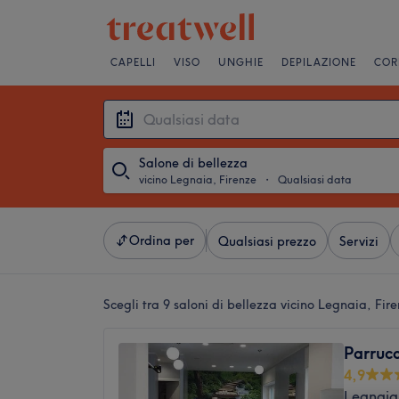
CAPELLI
VISO
UNGHIE
DEPILAZIONE
COR
Salone di bellezza
vicino Legnaia, Firenze
・
Qualsiasi data
Ordina per
Qualsiasi prezzo
Servizi
Scegli tra 9
saloni di bellezza vicino Legnaia, Fir
Parrucc
4,9
Legnaia,