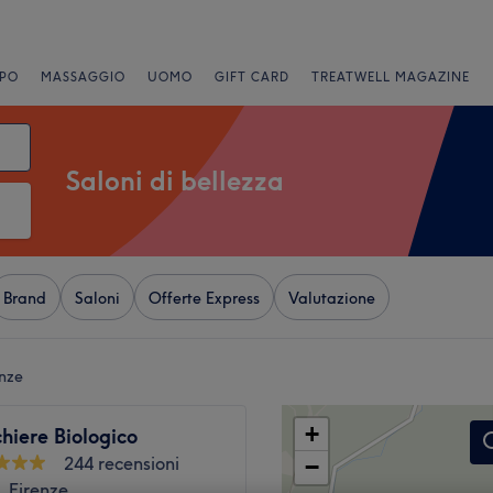
PO
MASSAGGIO
UOMO
GIFT CARD
TREATWELL MAGAZINE
Saloni di bellezza
Brand
Saloni
Offerte Express
Valutazione
enze
+
hiere Biologico
244 recensioni
−
 Firenze