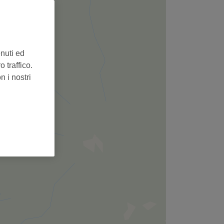
enuti ed
 traffico.
n i nostri