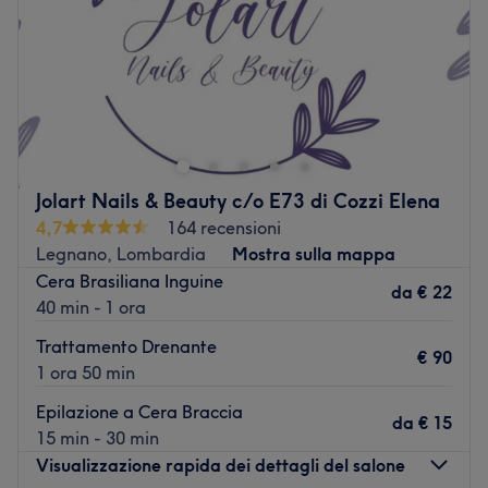
Sabato
10:00
–
19:00
Domenica
Chiuso
Kakao Skincare Coreana ed Epilazione Laser è il tuo
centro specializzato che unisce l'efficacia dei trattamenti
laser con i segreti della skincare coreana, situato a
Legnano, in provincia di Milano. Affidati all'approccio
innovativo dello staff e scopri come possono prendersi
Jolart Nails & Beauty c/o E73 di Cozzi Elena
cura di te, garantendoti una pelle liscia e un incarnato
4,7
164 recensioni
luminoso.
Legnano, Lombardia
Mostra sulla mappa
I punti forti del salone:
Cera Brasiliana Inguine
da
€ 22
Ambiente: curato e professionale.
40 min - 1 ora
Specializzato in: skincare coreana, epilazione laser.
Trattamento Drenante
€ 90
Vai al salone
1 ora 50 min
Epilazione a Cera Braccia
da
€ 15
15 min - 30 min
Visualizzazione rapida dei dettagli del salone