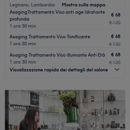
Legnano, Lombardia
Mostra sulla mappa
che si prendono cura dei clienti. Ogni membro del team è
AsagingTrattamento Viso anti age Idratante
altamente qualificato e si impegna a fornire un servizio
€ 68
profonda
di altissima qualità. Lavorano con passione e
€ 130
1 ora 30 min
professionalità, assicurando che ogni cliente si senta
valorizzato e curato.
€ 68
Asaging Trattamento Viso Tonificante
I punti forti del salone
1 ora 30 min
€ 130
Atmosfera: accogliente, professionale, rilassante
€ 68
Asaging Trattamento Viso illumante Anti Età
Specializzato in: tagli di capelli, trattamenti di bellezza,
1 ora 30 min
€ 130
consulenza su stili e tendenze
Visualizzazione rapida dei dettagli del salone
Vai al salone
Lunedì
Chiuso
Martedì
10:00
–
17:00
Mercoledì
10:00
–
17:00
Giovedì
10:00
–
17:00
Venerdì
10:00
–
17:00
Sabato
10:00
–
16:00
Domenica
Chiuso