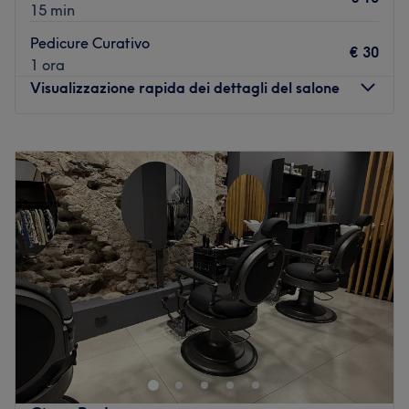
15 min
Pedicure Curativo
€ 30
1 ora
Visualizzazione rapida dei dettagli del salone
Lunedì
09:00
–
18:30
Martedì
09:00
–
20:30
Mercoledì
09:00
–
20:30
Giovedì
09:00
–
20:30
Venerdì
09:00
–
20:30
Sabato
Chiuso
Domenica
Chiuso
Queen Beauty è in via S. Domenico 1, nel cuore di
Legnano ed è un centro estetico in cui ogni cliente può
rilassarsi e rigenerare corpo e mente con trattamenti di
bellezza personalizzati.