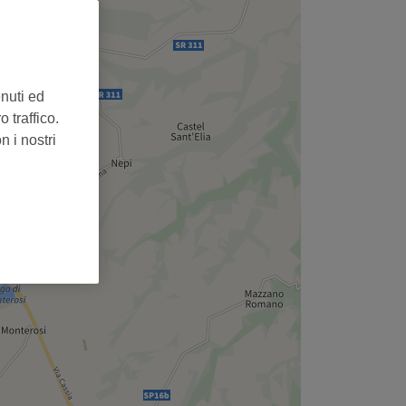
enuti ed
 traffico.
n i nostri