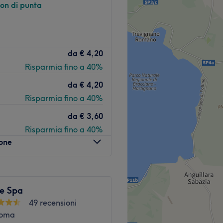
non di punta
onario concetto di barberia
da
€ 4,20
netto a Roma.
Risparmia fino a 40%
da
€ 4,20
Porziano/Torcegno del bus
Risparmia fino a 40%
da
€ 3,60
Risparmia fino a 40%
i due giovani ragazzi che
lone
l massimo della
 trascorse in salone in
e Spa
e.
49 recensioni
Roma
Man, Mezzalama