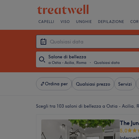
CAPELLI
VISO
UNGHIE
DEPILAZIONE
COR
Salone di bellezza
a Ostia - Acilia, Roma
・
Qualsiasi data
Ordina per
Qualsiasi prezzo
Servizi
Scegli tra 103
saloni di bellezza a Ostia - Acilia,
The Ju
5,0
Infernet