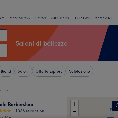
PO
MASSAGGIO
UOMO
GIFT CARD
TREATWELL MAGAZINE
Saloni di bellezza
Brand
Saloni
Offerte Express
Valutazione
 Roma
+
ngle Barbershop
1336 recensioni
−
to, Roma