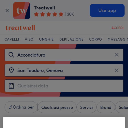
Treatwell
Use app
130K
ACCEDI
CAPELLI
VISO
UNGHIE
DEPILAZIONE
CORPO
MASSAGGI
Ordina per
Qualsiasi prezzo
Servizi
Brand
Salo
4 saloni che offrono:
acconciatura vicino San Teodoro, Genova