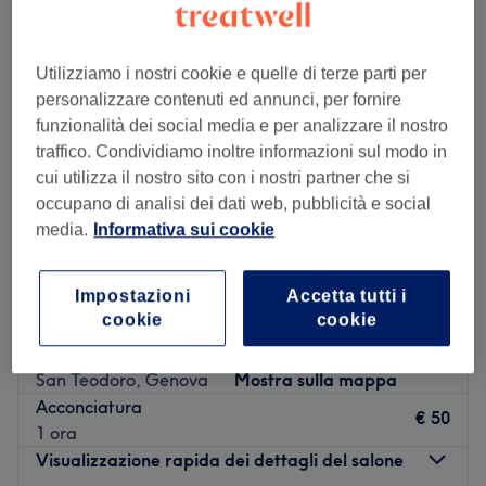
Utilizziamo i nostri cookie e quelle di terze parti per
personalizzare contenuti ed annunci, per fornire
funzionalità dei social media e per analizzare il nostro
traffico. Condividiamo inoltre informazioni sul modo in
cui utilizza il nostro sito con i nostri partner che si
occupano di analisi dei dati web, pubblicità e social
media.
Informativa sui cookie
Impostazioni
Accetta tutti i
cookie
cookie
Diamoci un Taglio
5,0
5 recensioni
San Teodoro, Genova
Mostra sulla mappa
Acconciatura
€ 50
1 ora
Visualizzazione rapida dei dettagli del salone