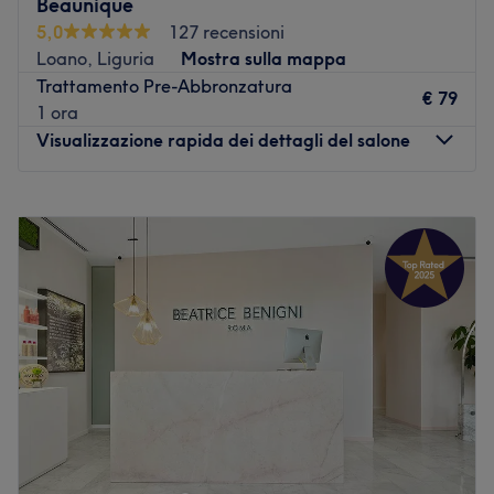
Beaunique
5,0
127 recensioni
Loano, Liguria
Mostra sulla mappa
Trattamento Pre-Abbronzatura
€ 79
1 ora
Visualizzazione rapida dei dettagli del salone
Lunedì
09:00
–
18:00
Martedì
09:00
–
18:00
Mercoledì
09:00
–
18:00
Giovedì
09:00
–
18:00
Venerdì
09:00
–
18:00
Sabato
09:00
–
18:00
Domenica
Chiuso
Vieni a scoprire Beaunique, il salone di bellezza a Loano
i provincia di Savona, dove eleganza e professionalità si
fondono per offrirti un'esperienza unica. Lasciati
coccolare e ritrova il piacere di prenderti cura di te.