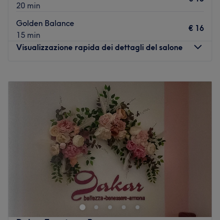
20 min
Golden Balance
€ 16
15 min
Visualizzazione rapida dei dettagli del salone
Lunedì
Chiuso
Martedì
10:30
–
19:00
Mercoledì
10:30
–
19:00
Giovedì
10:30
–
19:00
Venerdì
10:30
–
19:00
Sabato
08:00
–
15:00
Domenica
Chiuso
Pro Nails Crema 2 è il salone a Crema, in provincia di
Cremona, dove puoi finalmente regalarti una pausa e
dedicare del tempo alla cura e alla bellezza delle tue
unghie. Lasciati coccolare da trattamenti personalizzati e
attenti a ogni dettaglio, pensati per valorizzare il tuo