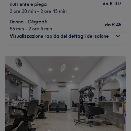
da
€ 107
nutriente e piega
2 ore 20 min - 2 ore 45 min
Donna - Dégradé
da
€ 45
55 min - 2 ore 5 min
Visualizzazione rapida dei dettagli del salone
Lunedì
Chiuso
Martedì
08:30
–
18:30
Mercoledì
08:30
–
14:00
Giovedì
08:30
–
14:00
Venerdì
08:30
–
18:30
Sabato
08:30
–
18:30
Domenica
Chiuso
Donato Valenti Cdj, si trova a Palermo. Questo moderno
salone di parrucchiere, propone trattamenti per capelli
che donano alla tua chioma un look totalmente
personalizzato.