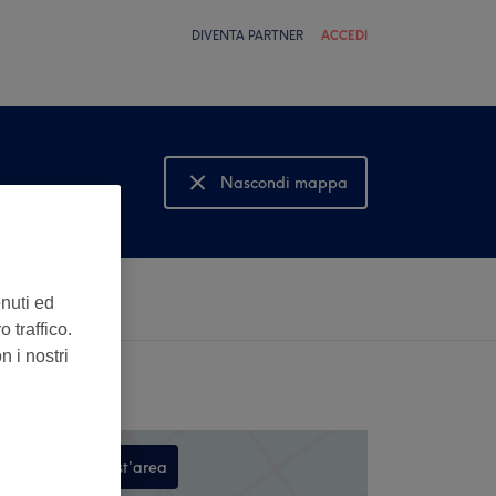
DIVENTA PARTNER
ACCEDI
Nascondi mappa
Mostra mappa
enuti ed
 traffico.
n i nostri
Cerca in quest'area