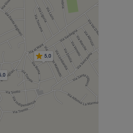
5,0
5,0