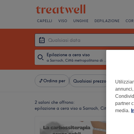
CAPELLI
VISO
UNGHIE
DEPILAZIONE
COR
Epilazione a cera viso
a Sarroch, Città metropolitana di Cagliari
・
Qualsiasi 
Ordina per
Qualsiasi prezzo
Servizi
Utilizzia
annunci, 
Condividi
2 saloni che offrono:
partner c
epilazione a cera viso a Sarroch, Città metropolit
media.
I
ÉCRIN
5,0