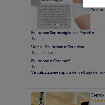
Sarroch,
Cagliari
Epilazione Sopracciglia con Pinzetta
10 min
Uomo - Epilazione a Cera Viso
10 min - 15 min
Epilazione a Cera baffi
10 min
Visualizzazione rapida dei dettagli del sa
Lunedì
09:00
–
19:00
Martedì
09:00
–
19:00
Centro 
Mercoledì
09:00
–
19:00
5,0
Giovedì
09:00
–
19:00