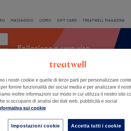
PO
MASSAGGIO
UOMO
GIFT CARD
TREATWELL MAGAZINE
Epilazione a cera viso
data
Brand
Saloni
Offerte Express
Valutazione
mo i nostri cookie e quelle di terze parti per personalizzare cont
per fornire funzionalità dei social media e per analizzare il nostro
amo inoltre informazioni sul modo in cui utilizza il nostro sito co
he si occupano di analisi dei dati web, pubblicità e social
ana di Cagliari
nformativa sui cookie
+
 BEAUTY
Impostazioni cookie
Accetta tutti i cookie
127 recensioni
−