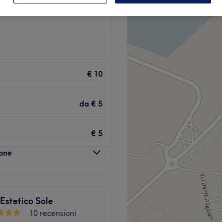
 Città metropolitana di
€ 10
da
€ 5
€ 5
lone
Estetico Sole
10 recensioni