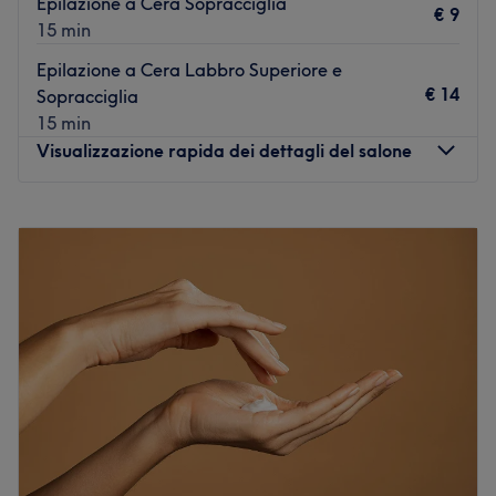
Epilazione a Cera Sopracciglia
€ 9
15 min
Epilazione a Cera Labbro Superiore e
€ 14
Sopracciglia
15 min
Visualizzazione rapida dei dettagli del salone
Lunedì
08:30
–
20:00
Martedì
08:30
–
20:00
Mercoledì
08:30
–
20:00
Giovedì
08:30
–
20:00
Venerdì
08:30
–
20:00
Sabato
08:30
–
20:00
Domenica
Chiuso
Il centro estetico Dedicato a Te, è un salone aperto nel
2013 e si dedica alla cura del corpo. Una piccola oasi di
relax nel mezzo della frenesia quotidiana dove è