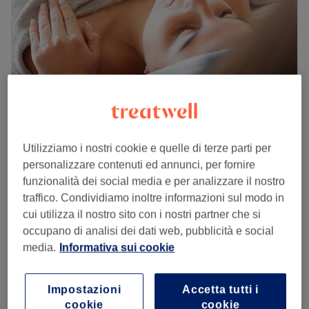
Sabato
Chiuso
Domenica
Chiuso
Silhouette Donna, a Genova, è il luogo ideale dove
concederti un momento di puro benessere. Qui, ogni
trattamento è pensato per rigenerare la tua pelle e
restituirti luminosità, grazie a mani esperte e prodotti di
qualità.
Collateral Beauty - Genova
Utilizziamo i nostri cookie e quelle di terze parti per
Trasporto pubblico più vicino:
5,0
48 recensioni
personalizzare contenuti ed annunci, per fornire
Il salone si trova a 2 minuti a piedi dalla fermata bus
Foce, Genova
Mostra sulla mappa
funzionalità dei social media e per analizzare il nostro
Prione/fate.
Epilazione Cera Brasiliana Inguine
da
€ 22
traffico. Condividiamo inoltre informazioni sul modo in
20 min
Il team:
cui utilizza il nostro sito con i nostri partner che si
Carmen è un'estetista professionista, che si prende cura
Epilazione Cera Brasiliana Ascelle
occupano di analisi dei dati web, pubblicità e social
€ 13
di viso e corpo per rinnovare la tua bellezza e il tuo
15 min
media.
Informativa sui cookie
benessere.
Epilazione Cera Sopracciglia
€ 10
I punti forti del salone:
15 min
Impostazioni
Accetta tutti i
Atmosfera: cortese e professionale.
Visualizzazione rapida dei dettagli del salone
cookie
cookie