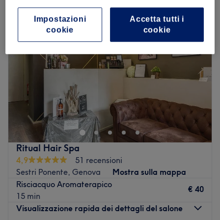
Impostazioni
Accetta tutti i
cookie
cookie
Ritual Hair Spa
4,9
51 recensioni
Sestri Ponente, Genova
Mostra sulla mappa
Risciacquo Aromaterapico
€ 40
15 min
Visualizzazione rapida dei dettagli del salone