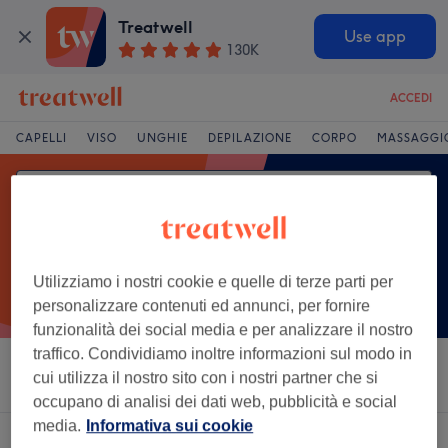
Treatwell
Use app
130K
ACCEDI
CAPELLI
VISO
UNGHIE
DEPILAZIONE
CORPO
MASSAGGI
Utilizziamo i nostri cookie e quelle di terze parti per
personalizzare contenuti ed annunci, per fornire
funzionalità dei social media e per analizzare il nostro
traffico. Condividiamo inoltre informazioni sul modo in
Ordina per
Saloni
Offerte Express
Valutazione
cui utilizza il nostro sito con i nostri partner che si
occupano di analisi dei dati web, pubblicità e social
media.
Informativa sui cookie
Un salone che offre:
consulenza d'immagine a Sestri Ponente, Genova