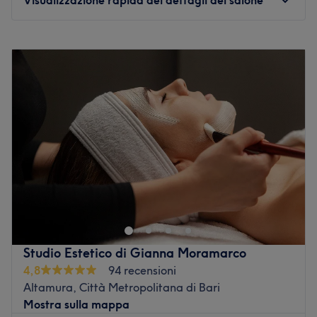
Lunedì
09:00
–
20:00
Martedì
09:00
–
20:00
Mercoledì
09:00
–
17:00
Giovedì
09:00
–
20:00
Venerdì
09:00
–
17:00
Sabato
Chiuso
Domenica
Chiuso
Morà Beauty e Nails Center si trova in Via Superga 18,
ad Altamura in provincia di Bari, e spicca per la
professionalità del suo team e la qualità dei servizi
estetici per viso e corpo. Grazie al lavoro della titolare
Lucia Moramarco, Morà Beauty e Nails Center è da
Studio Estetico di Gianna Moramarco
sempre un punto di riferimento per le persone che
4,8
94 recensioni
desiderano rinnovare la propria bellezza in totale relax. Il
Altamura, Città Metropolitana di Bari
vasto ventaglio di servizi offerti include epilazione con
Mostra sulla mappa
cera, manicure, pedicure, trattamenti corpo e trattamenti