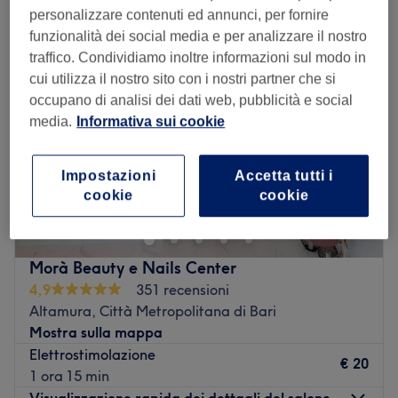
personalizzare contenuti ed annunci, per fornire
funzionalità dei social media e per analizzare il nostro
traffico. Condividiamo inoltre informazioni sul modo in
cui utilizza il nostro sito con i nostri partner che si
occupano di analisi dei dati web, pubblicità e social
media.
Informativa sui cookie
Impostazioni
Accetta tutti i
cookie
cookie
Morà Beauty e Nails Center
4,9
351 recensioni
Altamura, Città Metropolitana di Bari
Mostra sulla mappa
Elettrostimolazione
€ 20
1 ora 15 min
Visualizzazione rapida dei dettagli del salone