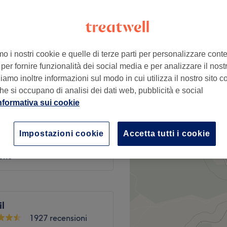
no, Genova
mo i nostri cookie e quelle di terze parti per personalizzare cont
per fornire funzionalità dei social media e per analizzare il nostro
€ 8
amo inoltre informazioni sul modo in cui utilizza il nostro sito co
he si occupano di analisi dei dati web, pubblicità e social
nformativa sui cookie
€ 7
Impostazioni cookie
Accetta tutti i cookie
€ 15
lone
il
1927 recensioni