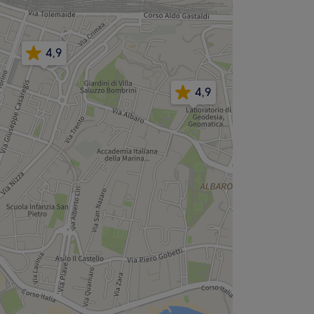
4,9
4,9