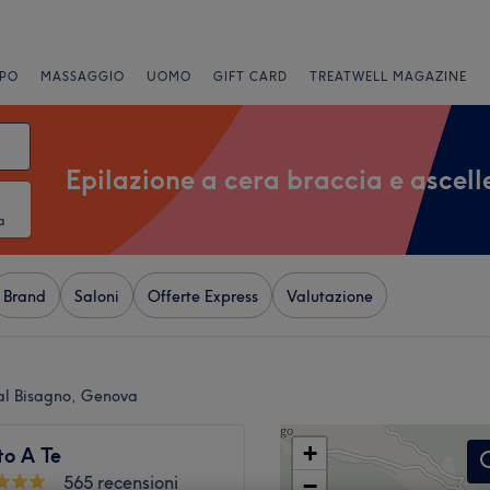
PO
MASSAGGIO
UOMO
GIFT CARD
TREATWELL MAGAZINE
Epilazione a cera braccia e ascell
a
Brand
Saloni
Offerte Express
Valutazione
Val Bisagno, Genova
+
to A Te
565 recensioni
−