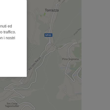
,
enuti ed
 traffico.
n i nostri