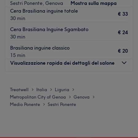
1/AUTOSTRADA.
Sestri Ponente, Genova
Mostra sulla mappa
Cera Brasiliana inguine totale
Il team: Uno staff professionale e cortese si prende cura
€ 33
30 min
di ogni cliente con trattamenti estetici personalizzati.
Cera Brasiliana Inguine Sgambato
I punti forti del salone: Ambiente: elegante e raffinato.
€ 24
30 min
Specializzato in: manicure, pedicure, depilazione laser.
Marche e prodotti utilizzati: Brand Institut Esthederm,
Brasiliana inguine classico
€ 20
Ruck Peclavus Podocare, Epilcera e Fitomediterranea
15 min
Ondapulsante.
Visualizzazione rapida dei dettagli del salone
Vai al salone
Lunedì
Chiuso
Martedì
09:00
–
19:30
Treatwell
Italia
Liguria
>
>
>
Mercoledì
09:00
–
19:30
Metropolitan City of Genoa
Genova
>
>
Giovedì
09:00
–
19:30
Medio Ponente
Sestri Ponente
>
Venerdì
09:00
–
19:30
Sabato
09:00
–
20:30
Domenica
Chiuso