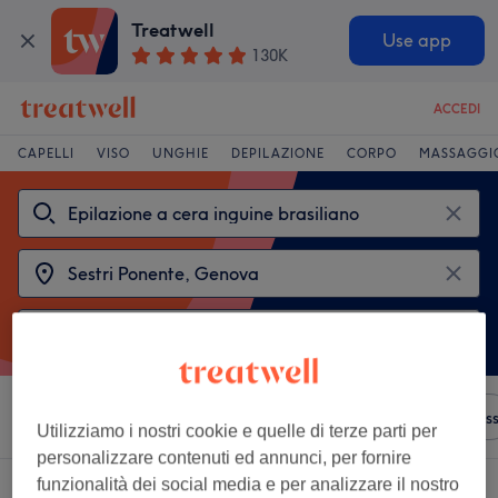
Treatwell
Use app
130K
ACCEDI
CAPELLI
VISO
UNGHIE
DEPILAZIONE
CORPO
MASSAGGI
Ordina per
Qualsiasi prezzo
Saloni
Offerte Expres
Utilizziamo i nostri cookie e quelle di terze parti per
personalizzare contenuti ed annunci, per fornire
funzionalità dei social media e per analizzare il nostro
2 saloni che offrono: