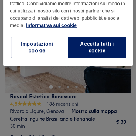
epilazione a cera inguine brasiliano vicino Sestri Ponente, Genova
traffico. Condividiamo inoltre informazioni sul modo in
cui utilizza il nostro sito con i nostri partner che si
occupano di analisi dei dati web, pubblicità e social
media.
Informativa sui cookie
Impostazioni
Accetta tutti i
cookie
cookie
Reveal Estetica Benessere
4,8
136 recensioni
Rivarolo Ligure, Genova
Mostra sulla mappa
Ceretta Inguine Brasiliana e Perianale
€ 30
30 min