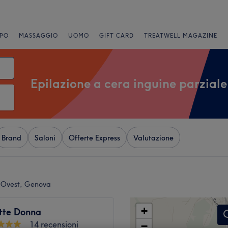
PO
MASSAGGIO
UOMO
GIFT CARD
TREATWELL MAGAZINE
Epilazione a cera inguine parziale
Brand
Saloni
Offerte Express
Valutazione
ro Ovest, Genova
+
ette Donna
14 recensioni
−