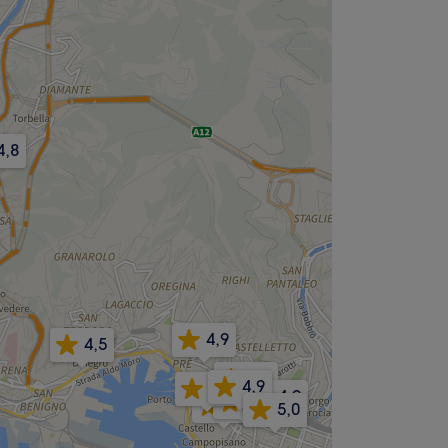
4,8
4,9
4,5
4,9
4,9
4,8
4,9
4,9
5,0
5,0