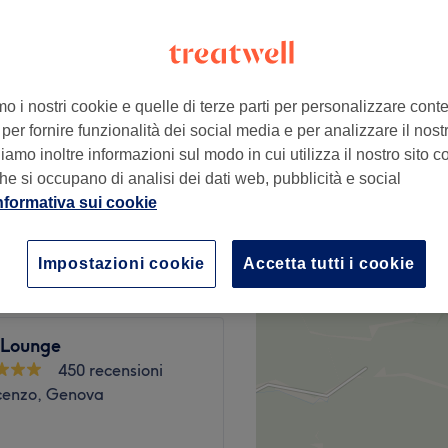
enova
mo i nostri cookie e quelle di terze parti per personalizzare cont
per fornire funzionalità dei social media e per analizzare il nostro
da
€ 15
amo inoltre informazioni sul modo in cui utilizza il nostro sito co
he si occupano di analisi dei dati web, pubblicità e social
nformativa sui cookie
€ 20
lone
Impostazioni cookie
Accetta tutti i cookie
 Lounge
450 recensioni
cenzo, Genova