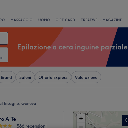
PO
MASSAGGIO
UOMO
GIFT CARD
TREATWELL MAGAZINE
Epilazione a cera inguine parziale
ta
Brand
Saloni
Offerte Express
Valutazione
Val Bisagno, Genova
+
to A Te
566 recensioni
−