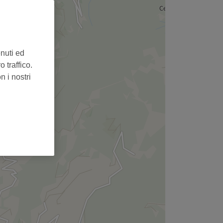
,
enuti ed
 traffico.
n i nostri