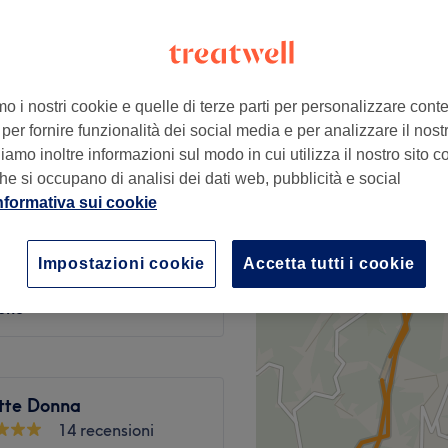
no, Genova
mo i nostri cookie e quelle di terze parti per personalizzare cont
per fornire funzionalità dei social media e per analizzare il nostro
da
€ 8
amo inoltre informazioni sul modo in cui utilizza il nostro sito co
he si occupano di analisi dei dati web, pubblicità e social
nformativa sui cookie
da
€ 8
Impostazioni cookie
Accetta tutti i cookie
€ 15
lone
ette Donna
14 recensioni