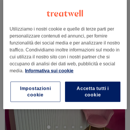
Epilazione a Cera Brasiliana Corpo
da
€ 5
10 min - 1 ora 30 min
Epilazione a Cera Brasiliana Inguine Parziale
€ 15
15 min
Utilizziamo i nostri cookie e quelle di terze parti per
Visualizzazione rapida dei dettagli del salone
personalizzare contenuti ed annunci, per fornire
funzionalità dei social media e per analizzare il nostro
Lunedì
Chiuso
traffico. Condividiamo inoltre informazioni sul modo in
Martedì
09:00
–
19:00
cui utilizza il nostro sito con i nostri partner che si
Mercoledì
09:00
–
19:00
occupano di analisi dei dati web, pubblicità e social
Giovedì
09:00
–
19:00
media.
Informativa sui cookie
Venerdì
09:00
–
19:00
Sabato
09:00
–
19:00
Impostazioni
Accetta tutti i
Domenica
Chiuso
cookie
cookie
La Maison della Bellezza è un rinomato hair salon situato
nel cuore di Napoli, in zona Fuorigrotta. Qui potrai
trovare servizi specializzati e tutto ciò di cui hai bisogno
per il trattamento ideale per te.