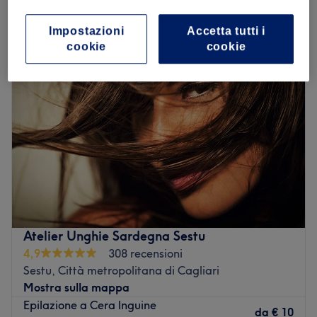
epilazione a cera inguine parziale a Sestu, Città metropolitana di
Cagliari
Impostazioni
Accetta tutti i
cookie
cookie
Atelier Unghie Sardegna Sestu
4,9
308 recensioni
Sestu, Città metropolitana di Cagliari
Mostra sulla mappa
Epilazione a Cera Inguine
da
€ 10