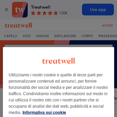
Treatwell
Use app
130K
ACCEDI
CAPELLI
VISO
UNGHIE
DEPILAZIONE
CORPO
MASSAGGI
Utilizziamo i nostri cookie e quelle di terze parti per
personalizzare contenuti ed annunci, per fornire
funzionalità dei social media e per analizzare il nostro
traffico. Condividiamo inoltre informazioni sul modo in
Ordina per
Qualsiasi prezzo
Servizi
Saloni
Offe
cui utilizza il nostro sito con i nostri partner che si
occupano di analisi dei dati web, pubblicità e social
media.
Informativa sui cookie
Un salone che offre: