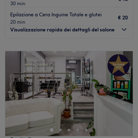
30 min
Epilazione a Cera Inguine Totale e glutei
€ 20
20 min
Visualizzazione rapida dei dettagli del salone
Lunedì
08:30
–
20:00
Martedì
08:30
–
20:00
Mercoledì
08:30
–
20:00
Giovedì
08:30
–
20:00
Venerdì
08:30
–
20:00
Sabato
08:30
–
20:00
Domenica
Chiuso
Il centro estetico Dedicato a Te, è un salone aperto nel
2013 e si dedica alla cura del corpo. Una piccola oasi di
relax nel mezzo della frenesia quotidiana dove è
possibile ricaricarsi di energie positive rigenerando il
fisico e la mente.