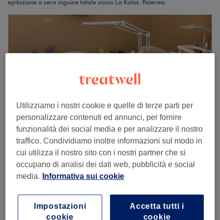
epilazione a cera inguine totale vicino La Kalsa, Palermo
Utilizziamo i nostri cookie e quelle di terze parti per
personalizzare contenuti ed annunci, per fornire
funzionalità dei social media e per analizzare il nostro
traffico. Condividiamo inoltre informazioni sul modo in
cui utilizza il nostro sito con i nostri partner che si
Beauty Essence di Francesca Gambino
occupano di analisi dei dati web, pubblicità e social
4,9
164 recensioni
media.
Informativa sui cookie
Principe di Palagonia, Palermo
Mostra sulla mappa
Epilazione a Cera Inguine parziale
Impostazioni
Accetta tutti i
€ 12
15 min
cookie
cookie