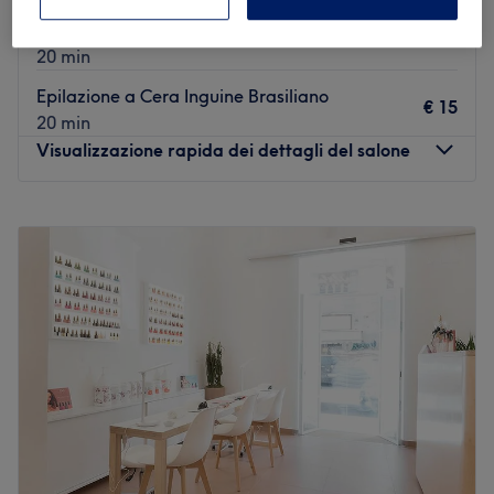
Epilazione a Cera Inguine Totale
€ 18
20 min
Epilazione a Cera Inguine Brasiliano
€ 15
20 min
Visualizzazione rapida dei dettagli del salone
Lunedì
09:30
–
18:30
Martedì
Chiuso
Mercoledì
09:30
–
18:30
Giovedì
09:30
–
18:30
Venerdì
09:30
–
18:30
Sabato
09:30
–
18:30
Domenica
Chiuso
Beauty Essence di Francesca Gambino, a Palermo, è il
luogo ideale dove concederti un momento di puro
benessere. Qui, ogni trattamento è pensato per