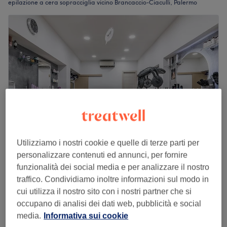
epilazione a cera sopracciglia vicino Brancaccio-Ciaculli, Palermo
Utilizziamo i nostri cookie e quelle di terze parti per
personalizzare contenuti ed annunci, per fornire
Art&sun
funzionalità dei social media e per analizzare il nostro
4,9
634 recensioni
traffico. Condividiamo inoltre informazioni sul modo in
Politeama-Libertà, Palermo
Mostra sulla mappa
cui utilizza il nostro sito con i nostri partner che si
Epilazione a Cera Sopracciglia
€ 4
occupano di analisi dei dati web, pubblicità e social
15 min
media.
Informativa sui cookie
Visualizzazione rapida dei dettagli del salone