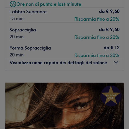
Ore non di punta e last minute
perfetta,
da
€ 9,60
Labbro Superiore
Vai al salone
15 min
Risparmia fino a 20%
da
€ 9,60
Sopracciglia
20 min
Risparmia fino a 20%
da
€ 12
Forma Sopracciglia
20 min
Risparmia fino a 20%
Visualizzazione rapida dei dettagli del salone
Lunedì
09:00
–
19:30
Martedì
09:00
–
19:30
Mercoledì
09:00
–
19:30
Giovedì
09:00
–
19:30
Venerdì
09:00
–
19:30
Sabato
Chiuso
Domenica
Chiuso