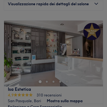
Visualizzazione rapida dei dettagli del salone
Lunedì
16:00
–
20:00
Martedì
09:30
–
20:00
Mercoledì
09:30
–
20:00
Giovedì
09:30
–
20:00
Venerdì
09:30
–
20:00
Sabato
09:30
–
13:30
Domenica
Chiuso
Il centro estetico Dem Estetica si trova al numero 71 di via
Madonna del Pozzo a Capurso, in provincia di Bari, ed è
il luogo ideale per prendersi cura del proprio corpo e del
proprio benessere. Con trattamenti specializzati e
prodotti di ottima qualità del brand ISHI, la titolare
Isa Estetica
Alessandra de Muri si occupa della bellezza di corpo,
4,9
310 recensioni
viso e mani dei suoi clienti. Nel centro infatti, in un
San Pasquale, Bari
Mostra sulla mappa
ambiente rilassante e accogliente, si può usufruire di
Epilazione a Cera Sopracciglia