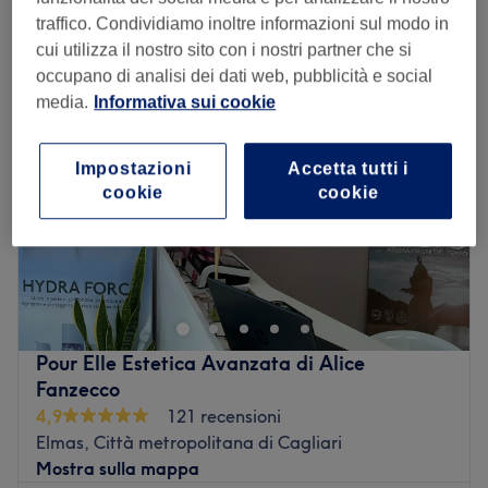
epilazione a cera sopracciglia vicino Elmas, Città metropolitana di
traffico. Condividiamo inoltre informazioni sul modo in
Cagliari
cui utilizza il nostro sito con i nostri partner che si
occupano di analisi dei dati web, pubblicità e social
media.
Informativa sui cookie
Impostazioni
Accetta tutti i
cookie
cookie
Pour Elle Estetica Avanzata di Alice
Fanzecco
4,9
121 recensioni
Elmas, Città metropolitana di Cagliari
Mostra sulla mappa