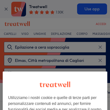
Treatwell
Use app
130K
ACCEDI
CAPELLI
VISO
UNGHIE
DEPILAZIONE
CORPO
MASSAGGI
Ordina per
Qualsiasi prezzo
Servizi
Saloni
Offe
Utilizziamo i nostri cookie e quelle di terze parti per
personalizzare contenuti ed annunci, per fornire
2 saloni che offrono:
funzionalità dei social media e per analizzare il nostro