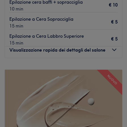
Epilazione cera baffi + sopracciglia
€ 10
10 min
Epilazione a Cera Sopracciglia
€ 5
15 min
Epilazione a Cera Labbro Superiore
€ 5
15 min
Visualizzazione rapida dei dettagli del salone
Lunedì
Chiuso
Martedì
09:00
–
19:00
NUOVO
Mercoledì
09:00
–
19:00
Giovedì
09:00
–
19:00
Venerdì
09:00
–
19:00
Sabato
Chiuso
Domenica
Chiuso
Pour Elle Estetica Avanzata di Alice Fanzecco è un
rinomato salone di bellezza situato a Elmas, in provincia