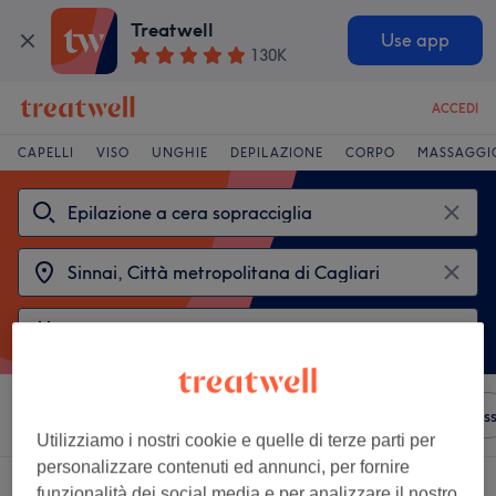
Treatwell
Use app
130K
ACCEDI
CAPELLI
VISO
UNGHIE
DEPILAZIONE
CORPO
MASSAGGI
Ordina per
Qualsiasi prezzo
Saloni
Offerte Expres
Utilizziamo i nostri cookie e quelle di terze parti per
personalizzare contenuti ed annunci, per fornire
2 saloni che offrono:
funzionalità dei social media e per analizzare il nostro