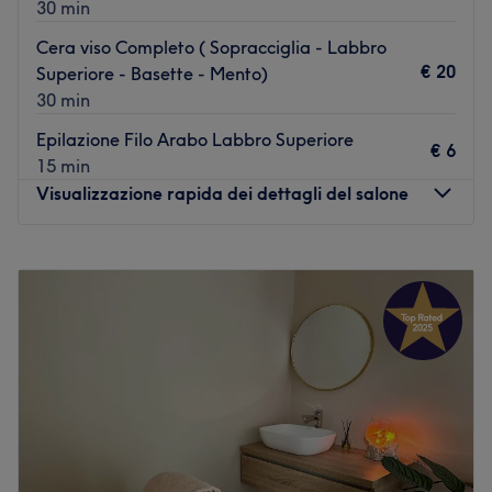
30 min
Cera viso Completo ( Sopracciglia - Labbro
€ 20
Superiore - Basette - Mento)
30 min
Epilazione Filo Arabo Labbro Superiore
€ 6
15 min
Visualizzazione rapida dei dettagli del salone
Lunedì
Chiuso
Martedì
09:00
–
20:30
Mercoledì
09:00
–
20:30
Giovedì
09:00
–
17:00
Venerdì
09:00
–
20:30
Sabato
09:00
–
17:00
Domenica
Chiuso
Extreme hair & body è uno spazio dedicato alla bellezza
e si trova in via Leonardo da Vinci a Sinnai, in provincia