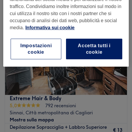
epilazione a cera sopracciglia a Sinnai, Città metropolitana di
traffico. Condividiamo inoltre informazioni sul modo in
Cagliari
cui utilizza il nostro sito con i nostri partner che si
occupano di analisi dei dati web, pubblicità e social
media.
Informativa sui cookie
Impostazioni
Accetta tutti i
cookie
cookie
Extreme Hair & Body
5,0
792 recensioni
Sinnai, Città metropolitana di Cagliari
Mostra sulla mappa
Depilazione Sopracciglia + Labbro Superiore
€ 13