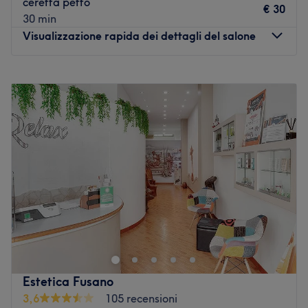
ceretta petto
€ 30
30 min
Visualizzazione rapida dei dettagli del salone
Lunedì
08:30
–
19:00
Martedì
08:30
–
19:00
Mercoledì
08:30
–
19:00
Giovedì
08:30
–
19:00
Venerdì
08:30
–
19:00
Sabato
08:30
–
19:00
Domenica
Chiuso
Isa Estetica è il tuo angolo di bellezza a Bari, in zona
Poggiofranco, dove dal 2018 puoi finalmente staccare la
spina e dedicarti un momento tutto per te. Lasciati
coccolare da trattamenti viso e corpo su misura, pensati
per farti sentire subito rigenerata e valorizzare al meglio
Estetica Fusano
la tua naturale bellezza.
3,6
105 recensioni