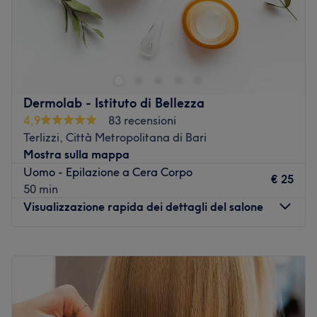
Benvenuti nel Centro di Estetica Avanzata Nirvana,
situato a Bari in Via Emanuele De Deo n. 40. Un luogo
dove la bellezza incontra l’equilibrio, dedicato al
benessere, alla salute e all’armonia psicofisica. Ogni
ambiente è stato studiato per offrire un’esperienza
Dermolab - Istituto di Bellezza
sensoriale completa: dall’accoglienza, ai rituali di
4,9
83 recensioni
benessere, fino ai trattamenti più innovativi di medicina e
Terlizzi, Città Metropolitana di Bari
chirurgia estetica in convenzione con lo Studio Medico
Mostra sulla mappa
Chirurgico del Dott. Antonio Mancini. Vi aspettiamo!
Uomo - Epilazione a Cera Corpo
€ 25
Vai al salone
50 min
Visualizzazione rapida dei dettagli del salone
Lunedì
09:00
–
18:00
Martedì
09:00
–
18:00
Mercoledì
09:00
–
20:00
Giovedì
09:00
–
20:00
Venerdì
09:00
–
20:00