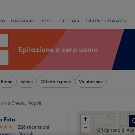
PO
MASSAGGIO
UOMO
GIFT CARD
TREATWELL MAGAZINE
Epilazione a cera uomo
Brand
Saloni
Offerte Express
Valutazione
no via Chiaia, Napoli
+
a Fata
226 recensioni
−
nasecca, Napoli