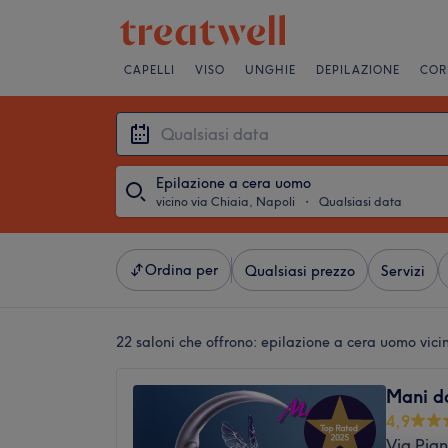
CAPELLI
VISO
UNGHIE
DEPILAZIONE
COR
Epilazione a cera uomo
vicino via Chiaia, Napoli
・
Qualsiasi data
Ordina per
Qualsiasi prezzo
Servizi
22 saloni che offrono:
epilazione a cera uomo vici
Mani d
4,9
Via Pig