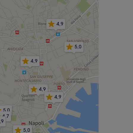
4,9
5,0
4,9
4,9
4,9
5,0
4,7
,9
5,0