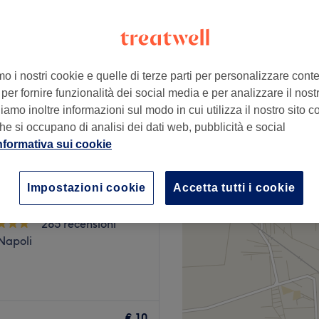
mo i nostri cookie e quelle di terze parti per personalizzare cont
da
€ 10
per fornire funzionalità dei social media e per analizzare il nostro
amo inoltre informazioni sul modo in cui utilizza il nostro sito co
lone
he si occupano di analisi dei dati web, pubblicità e social
nformativa sui cookie
le Sammarruco Hair
Impostazioni cookie
Accetta tutti i cookie
285 recensioni
Napoli
o in pieno centro a Napoli.
 affidandoti a professioniste
€ 10