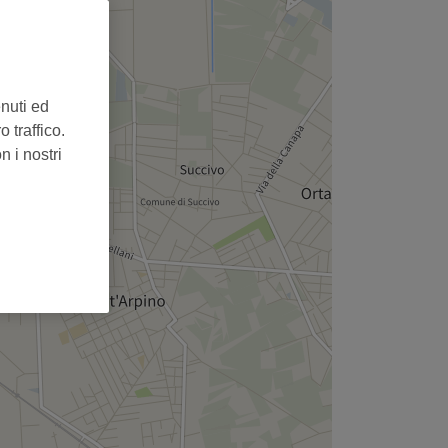
enuti ed
 traffico.
n i nostri