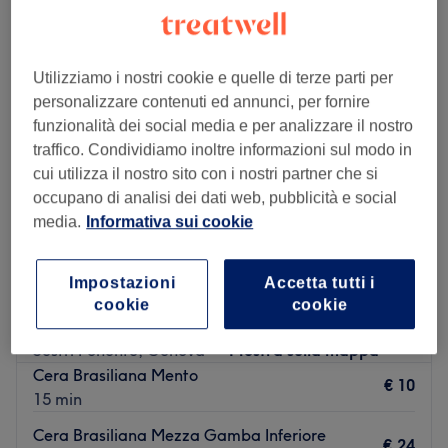
Utilizziamo i nostri cookie e quelle di terze parti per
personalizzare contenuti ed annunci, per fornire
funzionalità dei social media e per analizzare il nostro
traffico. Condividiamo inoltre informazioni sul modo in
cui utilizza il nostro sito con i nostri partner che si
occupano di analisi dei dati web, pubblicità e social
media.
Informativa sui cookie
Impostazioni
Accetta tutti i
Atelier del Bellessere
cookie
cookie
5,0
404 recensioni
Sestri Ponente, Genova
Mostra sulla mappa
Cera Brasiliana Mento
€ 10
15 min
Cera Brasiliana Mezza Gamba Inferiore
€ 24