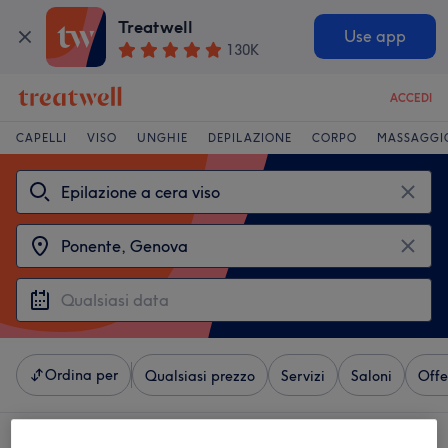
Treatwell
Use app
130K
ACCEDI
CAPELLI
VISO
UNGHIE
DEPILAZIONE
CORPO
MASSAGGI
Ordina per
Qualsiasi prezzo
Servizi
Saloni
Offe
4 saloni che offrono:
epilazione a cera viso vicino Ponente, Genova