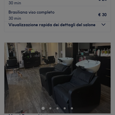
30 min
Brasiliana viso completo
€ 30
30 min
Visualizzazione rapida dei dettagli del salone
Lunedì
Chiuso
Martedì
09:00
–
19:30
Mercoledì
09:00
–
19:30
Giovedì
09:00
–
19:30
Venerdì
09:00
–
19:30
Sabato
09:00
–
20:30
Domenica
Chiuso
Il centro Atelier del Bellessere si trova a Genova, in via
Alfredo D'Andrade 30/R. L'obiettivo del salone è la cura
della persona a 360°, per regalare un'esperienza
completa di bellezza e benessere.