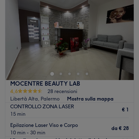
Mercoledì
09:30
–
19:00
Giovedì
10:00
–
19:30
Venerdì
10:00
–
19:30
Sabato
10:00
–
19:30
Domenica
Chiuso
Vai al salone
MOCENTRE BEAUTY LAB
4,6
28 recensioni
Libertà Alta, Palermo
Mostra sulla mappa
CONTROLLO ZONA LASER
€ 1
15 min
Epilazione Laser Viso e Corpo
da
€ 28
10 min - 30 min