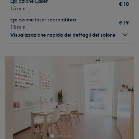
Epilazione Laser
€ 10
15 min
Epilazione laser sopralabbra
€ 19
15 min
Visualizzazione rapida dei dettagli del salone
Lunedì
09:00
–
17:00
Martedì
09:00
–
17:00
Mercoledì
09:00
–
17:00
Giovedì
09:00
–
17:00
Venerdì
09:00
–
17:00
Sabato
Chiuso
Domenica
Chiuso
La Farmacia Bonsignore si trova in viale della Regione
Siciliana Nord Ovest 2322, a Palermo e Fioranna Tobia a
creato uno spazio per regalare ai propri clienti
attenzionei e professionalità nella cura di corpo e viso.