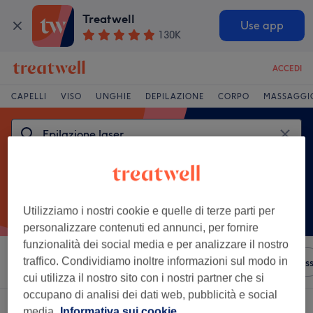
Treatwell
Use app
130K
ACCEDI
CAPELLI
VISO
UNGHIE
DEPILAZIONE
CORPO
MASSAGGI
Utilizziamo i nostri cookie e quelle di terze parti per
personalizzare contenuti ed annunci, per fornire
funzionalità dei social media e per analizzare il nostro
traffico. Condividiamo inoltre informazioni sul modo in
Ordina per
Qualsiasi prezzo
Saloni
Offerte Expres
cui utilizza il nostro sito con i nostri partner che si
occupano di analisi dei dati web, pubblicità e social
Un salone che offre:
media.
Informativa sui cookie