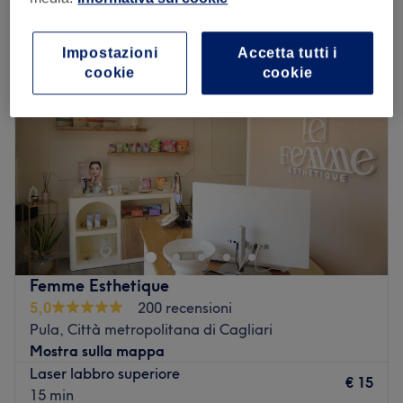
epilazione laser a Pula, Città metropolitana di Cagliari
Impostazioni
Accetta tutti i
cookie
cookie
Femme Esthetique
5,0
200 recensioni
Pula, Città metropolitana di Cagliari
Mostra sulla mappa
Laser labbro superiore
€ 15
15 min