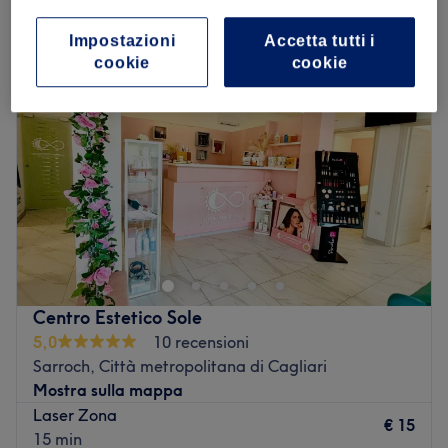
epilazione laser a Sarroch, Città metropolitana di Cagliari
Impostazioni
Accetta tutti i
cookie
cookie
Centro Estetico Sole
5,0
10 recensioni
Sarroch, Città metropolitana di Cagliari
Mostra sulla mappa
Laser Zona
€ 15
15 min