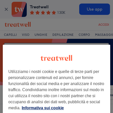
Treatwell
Use app
130K
ACCEDI
CAPELLI
VISO
UNGHIE
DEPILAZIONE
CORPO
MASSAGGI
Utilizziamo i nostri cookie e quelle di terze parti per
personalizzare contenuti ed annunci, per fornire
funzionalità dei social media e per analizzare il nostro
traffico. Condividiamo inoltre informazioni sul modo in
Ordina per
Servizi
Brand
Saloni
Offerte Express
cui utilizza il nostro sito con i nostri partner che si
occupano di analisi dei dati web, pubblicità e social
media.
Informativa sui cookie
Un salone che offre: