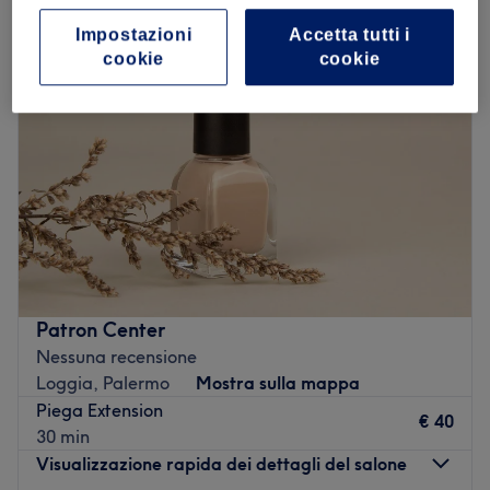
Impostazioni
Accetta tutti i
cookie
cookie
Patron Center
Nessuna recensione
Loggia, Palermo
Mostra sulla mappa
Piega Extension
€ 40
30 min
Visualizzazione rapida dei dettagli del salone