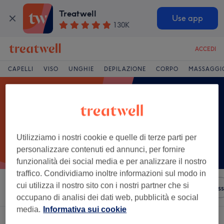
Treatwell
Use app
130K
ACCEDI
CAPELLI
VISO
UNGHIE
DEPILAZIONE
CORPO
MASSAGGI
Utilizziamo i nostri cookie e quelle di terze parti per
personalizzare contenuti ed annunci, per fornire
funzionalità dei social media e per analizzare il nostro
traffico. Condividiamo inoltre informazioni sul modo in
cui utilizza il nostro sito con i nostri partner che si
Ordina per
Servizi
Brand
Saloni
Offerte Express
occupano di analisi dei dati web, pubblicità e social
media.
Informativa sui cookie
Un salone che offre:
extension capelli a La Kalsa, Palermo