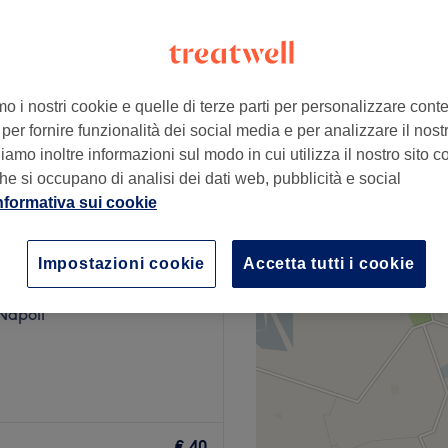
mo i nostri cookie e quelle di terze parti per personalizzare cont
€ 100
per fornire funzionalità dei social media e per analizzare il nostro
amo inoltre informazioni sul modo in cui utilizza il nostro sito co
lone
he si occupano di analisi dei dati web, pubblicità e social
nformativa sui cookie
o - Riviera di Chiaia
Impostazioni cookie
Accetta tutti i cookie
27 recensioni
Napoli
llezza più esclusivi di
entro Bausano Beauty Space ha
€ 40