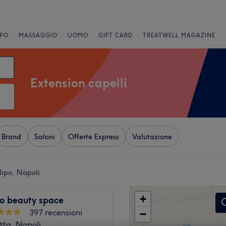
PO
MASSAGGIO
UOMO
GIFT CARD
TREATWELL MAGAZINE
Extension capelli
Brand
Saloni
Offerte Express
Valutazione
llipo, Napoli
+
o beauty space
397 recensioni
−
tta, Napoli