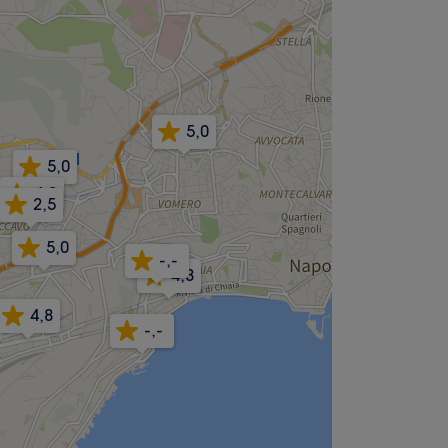
5,0
5,0
4,9
2,5
5,0
-,-
4,8
4,8
-,-