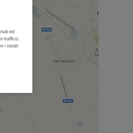
enuti ed
 traffico.
n i nostri