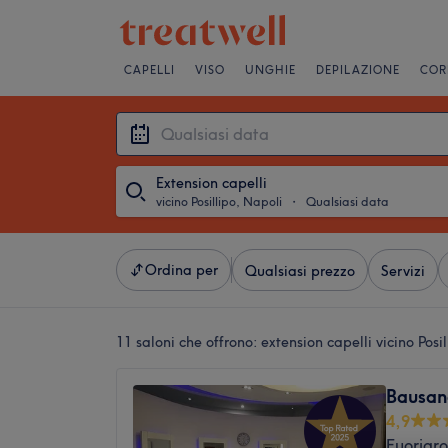
CAPELLI
VISO
UNGHIE
DEPILAZIONE
COR
Extension capelli
vicino Posillipo, Napoli
・
Qualsiasi data
Ordina per
Qualsiasi prezzo
Servizi
11 saloni che offrono:
extension capelli vicino Posi
Bausan
4,9
Fuorigro