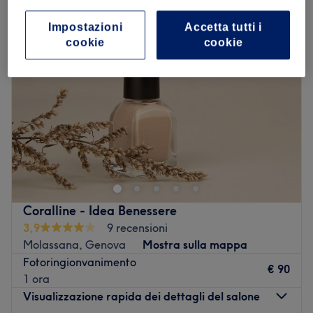
Impostazioni
Accetta tutti i
cookie
cookie
Coralline - Idea Benessere
3,9
9 recensioni
Molassana, Genova
Mostra sulla mappa
Fotoringionvanimento
€ 90
1 ora
Visualizzazione rapida dei dettagli del salone