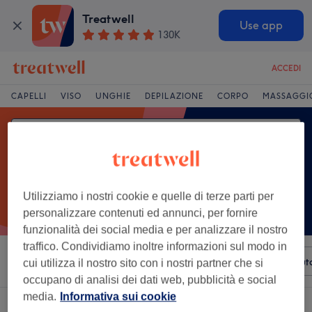
Treatwell
Use app
130K
ACCEDI
CAPELLI
VISO
UNGHIE
DEPILAZIONE
CORPO
MASSAGGI
Utilizziamo i nostri cookie e quelle di terze parti per
personalizzare contenuti ed annunci, per fornire
funzionalità dei social media e per analizzare il nostro
traffico. Condividiamo inoltre informazioni sul modo in
Ordina per
Servizi
Saloni
Offerte Express
Valut
cui utilizza il nostro sito con i nostri partner che si
occupano di analisi dei dati web, pubblicità e social
media.
Informativa sui cookie
Un salone che offre:
fotoringiovanimento viso a Molassana, Genova