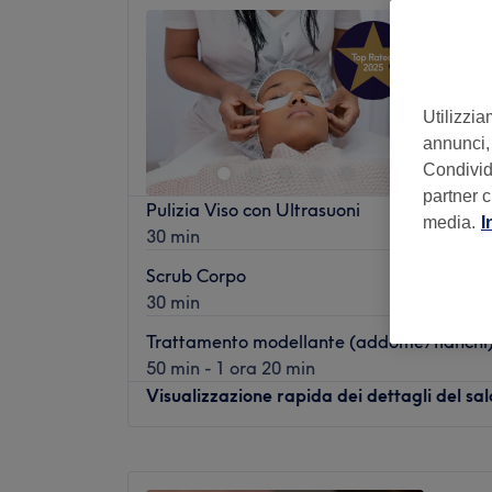
Come d
4,9
Aosta, V
Utilizzia
annunci, 
Condividi
partner c
Pulizia Viso con Ultrasuoni
media.
I
30 min
Scrub Corpo
30 min
Trattamento modellante (addome/fianchi)
50 min - 1 ora 20 min
Visualizzazione rapida dei dettagli del sa
Lunedì
09:00
–
19:00
Martedì
09:00
–
19:00