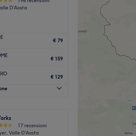
198 recensioni
alle D'Aosta
Monte Emilius 10, ad Aosta,
NE
endersi cura di sè.
€ 79
OME
sta - Autostazione dei bus
€ 159
GIO
€ 129
ità per prendersi cura di
lone
e e bellezza espressa.
 e solarium.
orks
Vai al salone
17 recensioni
er, Valle D'Aosta