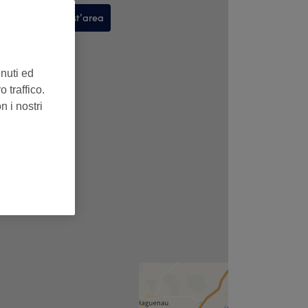
Cerca in quest'area
,
enuti ed
 traffico.
n i nostri