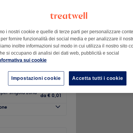
+
'Incanto Beauty Room
152 recensioni
−
alle D'Aosta
mo i nostri cookie e quelle di terze parti per personalizzare cont
per fornire funzionalità dei social media e per analizzare il nostro
amo inoltre informazioni sul modo in cui utilizza il nostro sito co
he si occupano di analisi dei dati web, pubblicità e social
da
€ 0,01
nformativa sui cookie
€ 40
Impostazioni cookie
Accetta tutti i cookie
per singola zona
da
€ 0,01
lone