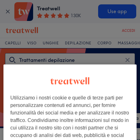
Treatwell
Use app
130K
ACCEDI
CAPELLI
VISO
UNGHIE
DEPILAZIONE
CORPO
MASSAGGI
Utilizziamo i nostri cookie e quelle di terze parti per
personalizzare contenuti ed annunci, per fornire
Trattamenti più cercati
funzionalità dei social media e per analizzare il nostro
Epilazione a cera gambe
Epilazione a cera braccia 
traffico. Condividiamo inoltre informazioni sul modo in
cui utilizza il nostro sito con i nostri partner che si
occupano di analisi dei dati web, pubblicità e social
Ordina per