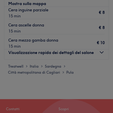
Mostra sulla mappa
Cera inguine parziale
€ 8
15 min
Cera ascelle donna
€ 8
15 min
Cera mezza gamba donna
€ 10
15 min
Visualizzazione rapida dei dettagli del salone
Treatwell
Lunedì
Italia
Sardegna
Chiuso
>
>
>
Città metropolitana di Cagliari
Martedì
Pula
09:00
–
19:00
>
Mercoledì
09:00
–
19:00
Giovedì
09:00
–
19:00
Venerdì
09:00
–
19:00
Sabato
09:00
–
18:00
Domenica
Chiuso
Contatti
Scopri