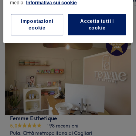
Qualsiasi prezzo
Saloni
Offerte Expres
media.
Informativa sui cookie
Un salone che offre:
Impostazioni
Accetta tutti i
depilazione a Pula, Città metropolitana di Cagliari
cookie
cookie
Femme Esthetique
5,0
198 recensioni
Pula, Città metropolitana di Cagliari