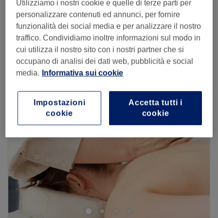
Utilizziamo i nostri cookie e quelle di terze parti per
€ 10
15 min
personalizzare contenuti ed annunci, per fornire
funzionalità dei social media e per analizzare il nostro
Trattamento Detox Blond
€ 45
traffico. Condividiamo inoltre informazioni sul modo in
1 ora 15 min
cui utilizza il nostro sito con i nostri partner che si
Visualizzazione rapida dei dettagli del salone
occupano di analisi dei dati web, pubblicità e social
media.
Informativa sui cookie
Lunedì
Chiuso
Martedì
08:30
–
19:30
Mercoledì
08:30
–
19:30
Impostazioni
Accetta tutti i
cookie
cookie
Giovedì
08:30
–
19:30
Venerdì
08:00
–
19:30
Sabato
07:30
–
14:30
Domenica
Chiuso
Acconciature Lorenza è in Via Santa Maria 4, a Campi
Bisenzio in provincia di Firenze, ed è stato inaugurato nel
1997.
Trasporto pubblico più vicino: