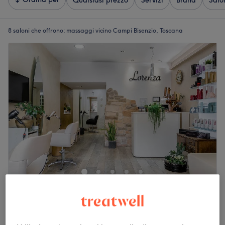
Qualsiasi prezzo
Servizi
Brand
Salo
8 saloni che offrono:
massaggi vicino Campi Bisenzio, Toscana
Acconciature Lorenza
4,9
315 recensioni
Campi Bisenzio, Toscana
Mostra sulla mappa
schiuma colorata