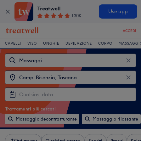
Treatwell
Use app
130K
ACCEDI
CAPELLI
VISO
UNGHIE
DEPILAZIONE
CORPO
MASSAGGI
Trattamenti più cercati
Massaggio decontratturante
Massaggio rilassante
Ordina per