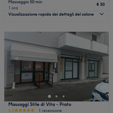
Massaggio 50 min
Vai al salone
€ 50
1 ora
Visualizzazione rapida dei dettagli del salone
Lunedì
11:00
–
17:00
Martedì
09:00
–
19:00
Mercoledì
09:00
–
19:00
Giovedì
09:00
–
19:00
Venerdì
09:00
–
19:00
Sabato
Chiuso
Domenica
Chiuso
Esteticattiva è in via Mezzo 34-36, a Campi Bisenzio in
provincia di Firenze, ed è un centro estetico inaugurato
nel 2012 con l'obiettivo di trasformare la ricerca di
benessere e bellezza in un vero e proprio viaggio
sensoriale. Da Esteticattiva si è in buone mani se si è alla
Massaggi Stile di Vita - Prato
ricerca di un nuovo equilibrio fisico e mentale.
5,0
1 recensione