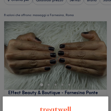
Qualsiasi prezzo
Servizi
Brand
Salo
8 saloni che offrono:
massaggi a Farnesina, Roma
Effect Beauty & Boutique - Farnesina Ponte
Milvio
4,8
43 recensioni
Farnesina, Roma
Mostra sulla mappa