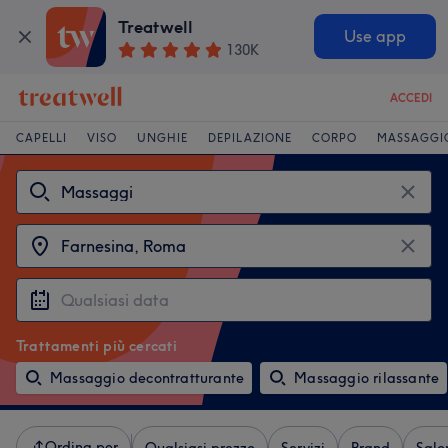
Treatwell
Use app
130K
ACCEDI
CAPELLI
VISO
UNGHIE
DEPILAZIONE
CORPO
MASSAGGI
Trattamenti più cercati
Massaggio decontratturante
Massaggio rilassante
Ordina per