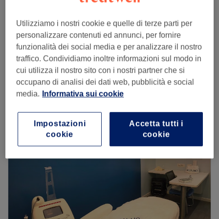
€ 60
MASSAGGIO DECONTRATTURANTE SCHIENA
45 min
Utilizziamo i nostri cookie e quelle di terze parti per
€ 70
personalizzare contenuti ed annunci, per fornire
MASSAGGIO RILASSANTE
€ 70
funzionalità dei social media e per analizzare il nostro
1 ora
traffico. Condividiamo inoltre informazioni sul modo in
Visualizzazione rapida dei dettagli del salone
cui utilizza il nostro sito con i nostri partner che si
occupano di analisi dei dati web, pubblicità e social
Lunedì
09:00
–
20:00
media.
Informativa sui cookie
Martedì
09:00
–
20:00
Mercoledì
09:00
–
20:00
Impostazioni
Accetta tutti i
Giovedì
09:00
–
20:00
cookie
cookie
Venerdì
09:00
–
20:00
Sabato
09:00
–
20:00
Domenica
Chiuso
Effect Beauty, a Roma, è il luogo ideale dove concederti
un momento di puro benessere. Qui, ogni trattamento è
pensato per rigenerare la tua pelle e restituirti