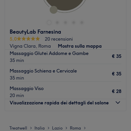
di Vigna Stelluti 176.
Trasporto pubblico più vicino:
BeautyLab Farnesina
Fermata autobus Vigna Stelluti / Francia
5,0
20 recensioni
Vigna Clara, Roma
Mostra sulla mappa
Massaggio Glutei Addome e Gambe
Il team:
€ 35
35 min
Professionisti esperti, pronti a consigliare i migliori
Massaggio Schiena e Cervicale
trattamenti alle clienti e a soddisfare le loro esigenze.
€ 35
35 min
Massaggio Viso
I punti forti del salone:
€ 28
20 min
Ambiente: moderno, elegante e luminoso.
Visualizzazione rapida dei dettagli del salone
Specializzato in: cura delle unghie, depilazione.
Vai al salone
Lunedì
09:30
–
19:30
Martedì
09:30
–
19:30
Treatwell
Italia
Lazio
Roma
>
>
>
>