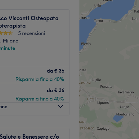
sco Visconti Osteopata
oterapista
5 recensioni
, Milano
 minute
iceno, 27 a Milano.
da
€ 36
Risparmia fino a 40%
da
€ 36
Risparmia fino a 40%
 con esperienza pluriennale
lone
Salute e Benessere c/o
.