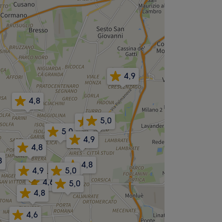
4,9
4,8
5,0
4,8
5,0
4,9
4,8
8
4,8
4,9
5,0
4,6
5,0
4,8
4,6