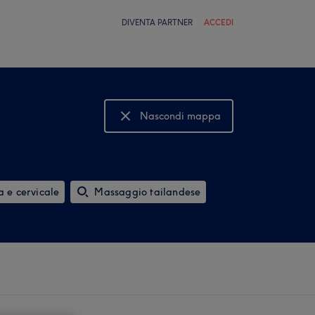
DIVENTA PARTNER
ACCEDI
Nascondi mappa
Mostra mappa
 e cervicale
Massaggio tailandese