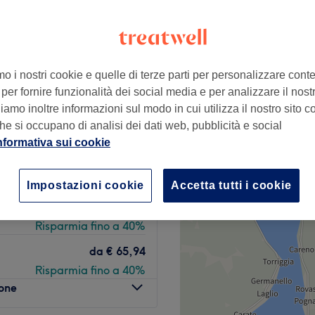
+
l Therapy Studio
107 recensioni
−
mo i nostri cookie e quelle di terze parti per personalizzare cont
sorgimento, Milano
per fornire funzionalità dei social media e per analizzare il nostro
non di punta
amo inoltre informazioni sul modo in cui utilizza il nostro sito co
he si occupano di analisi dei dati web, pubblicità e social
nformativa sui cookie
da
€ 59,95
Risparmia fino a 50%
Impostazioni cookie
Accetta tutti i cookie
da
€ 53,94
Risparmia fino a 40%
da
€ 65,94
Risparmia fino a 40%
lone