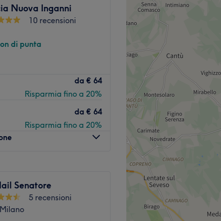
ia Nuova Inganni
eleda.
10 recensioni
Vai al salone
non di punta
olo il mercoledi. Per tutti
da
€ 64
omicilio e affitta uno studio
Risparmia fino a 20%
49
nterno della palestra
da
€ 64
ponibile anche a fruitori
Risparmia fino a 20%
 paziente a proprio agio e
lone
ta della linea 90/91 di Viale
ail Senatore
omolo.
5 recensioni
Milano
con gentilezza e