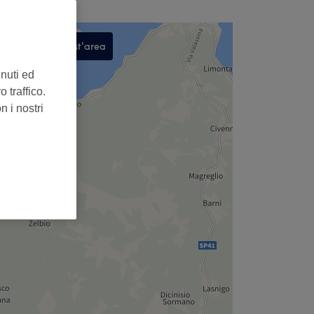
Cerca in quest'area
,
enuti ed
 traffico.
n i nostri