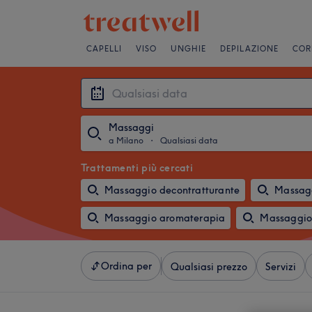
CAPELLI
VISO
UNGHIE
DEPILAZIONE
COR
Massaggi
a Milano
・
Qualsiasi data
Trattamenti più cercati
Massaggio decontratturante
Massagg
Massaggio aromaterapia
Massaggio
Ordina per
Qualsiasi prezzo
Servizi