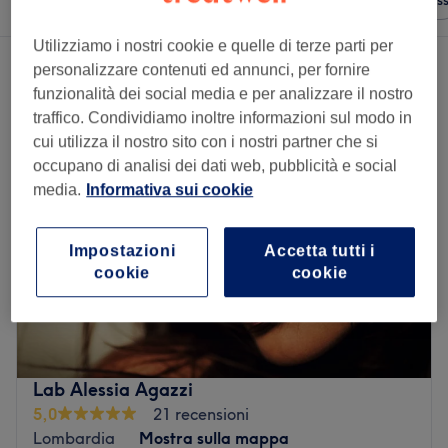
Qualsiasi prezzo
Saloni
Offerte Expres
Utilizziamo i nostri cookie e quelle di terze parti per
3 saloni che offrono:
personalizzare contenuti ed annunci, per fornire
centri unghie vicino Fara Gera d'Adda, Lombardia
funzionalità dei social media e per analizzare il nostro
traffico. Condividiamo inoltre informazioni sul modo in
cui utilizza il nostro sito con i nostri partner che si
occupano di analisi dei dati web, pubblicità e social
media.
Informativa sui cookie
Impostazioni
Accetta tutti i
cookie
cookie
Lab Alessia Agazzi
5,0
21 recensioni
Lombardia
Mostra sulla mappa