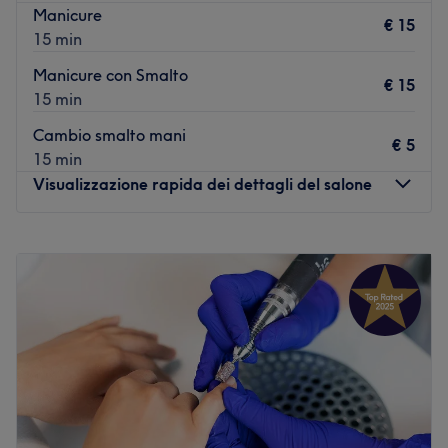
Manicure
€ 15
15 min
Manicure con Smalto
€ 15
15 min
Cambio smalto mani
€ 5
15 min
Visualizzazione rapida dei dettagli del salone
Lunedì
08:00
–
19:30
Martedì
08:00
–
19:30
Mercoledì
08:00
–
19:30
Giovedì
08:00
–
19:30
Venerdì
08:00
–
19:30
Sabato
08:00
–
18:00
Domenica
Chiuso
Lab Alessia Agazzi è il centro estetico di Pontirolo Nuovo,