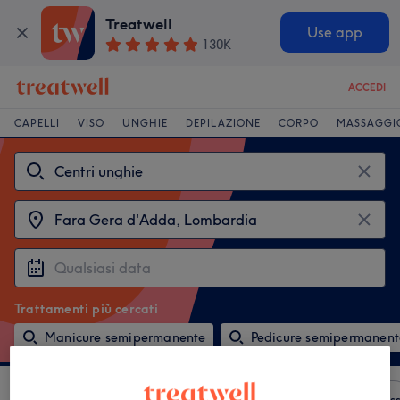
Treatwell
Use app
130K
ACCEDI
CAPELLI
VISO
UNGHIE
DEPILAZIONE
CORPO
MASSAGGI
Trattamenti più cercati
Manicure semipermanente
Pedicure semipermanent
Ordina per