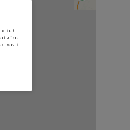
enuti ed
 traffico.
n i nostri