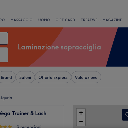
PO
MASSAGGIO
UOMO
GIFT CARD
TREATWELL MAGAZINE
Laminazione sopracciglia
Brand
Saloni
Offerte Express
Valutazione
Liguria
+
Vega Trainer & Lash
−
9 recensioni