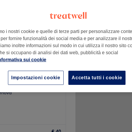
cenzo, Genova
mo i nostri cookie e quelle di terze parti per personalizzare cont
€ 80
per fornire funzionalità dei social media e per analizzare il nostro
amo inoltre informazioni sul modo in cui utilizza il nostro sito co
lone
he si occupano di analisi dei dati web, pubblicità e social
nformativa sui cookie
i un Taglio - Genova
Impostazioni cookie
Accetta tutti i cookie
150 recensioni
enova
Maker, un centro di bellezza
n’esperienza di benessere
€ 40