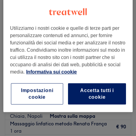
Lunedì
09:00
–
19:00
Martedì
09:00
–
19:00
Mercoledì
09:00
–
19:00
Utilizziamo i nostri cookie e quelle di terze parti per
Giovedì
09:00
–
19:00
personalizzare contenuti ed annunci, per fornire
Venerdì
08:45
–
19:00
funzionalità dei social media e per analizzare il nostro
Sabato
09:00
–
19:00
traffico. Condividiamo inoltre informazioni sul modo in
Domenica
Chiuso
cui utilizza il nostro sito con i nostri partner che si
occupano di analisi dei dati web, pubblicità e social
Hair Beauty è l'elegante boutique di Emanuele
media.
Informativa sui cookie
Sammarruco che si trova in Vico Vetriera 10, a pochi
passi dal Parco di Villa Cellamare, nel cuore della città
di Napoli.
Impostazioni
Accetta tutti i
cookie
cookie
Trasporto pubblico più vicino:
Francesca Bacio Beauty Concept
Fermata bus Vico Vetriera.
4,7
243 recensioni
Il team:
Chiaia, Napoli
Mostra sulla mappa
Un team esperto e cortese si prende cura di ogni cliente
Massaggio linfatico metodo Renata França
€ 90
con trattamenti personalizzati.
1 ora