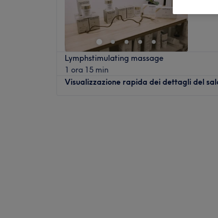
Lymphstimulating massage
1 ora 15 min
Visualizzazione rapida dei dettagli del sa
Lunedì
Chiuso
Martedì
09:00
–
19:30
Mercoledì
09:00
–
19:30
Giovedì
09:00
–
19:30
Venerdì
09:00
–
19:30
Sabato
09:00
–
20:30
Domenica
Chiuso
Il centro Atelier del Bellessere si trova a G
D'Andrade 30/R. L'obiettivo del salone è la