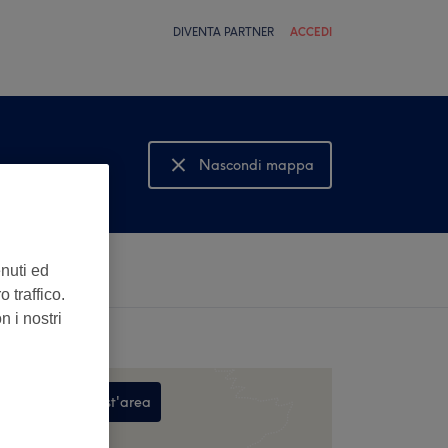
DIVENTA PARTNER
ACCEDI
Nascondi mappa
Mostra mappa
enuti ed
 traffico.
n i nostri
Cerca in quest'area
,