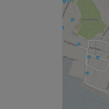
llezza e benessere.
s - Menotti 1/ Soliman -
 stazione ferroviaria Sestri
sieme al suo staff grazie al
iornamenti continui e le
 di garantire il massimo del
ano specialisti nei percorsi
anzia per ogni cliente che
uno staff medico dedicato,
e, oltre che vantare la
asciarsi andare e farsi
ani.