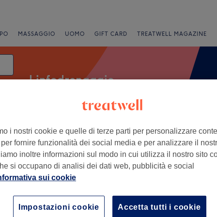
PO
MASSAGGIO
UOMO
GIFT CARD
TREATWELL MAGAZINE
Linfodrenaggio
mo i nostri cookie e quelle di terze parti per personalizzare cont
alutazione
per fornire funzionalità dei social media e per analizzare il nostro
amo inoltre informazioni sul modo in cui utilizza il nostro sito co
e, Genova
he si occupano di analisi dei dati web, pubblicità e social
nformativa sui cookie
+
 del Bellessere
402 recensioni
−
Impostazioni cookie
Accetta tutti i cookie
Ponente, Genova