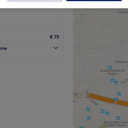
€ 75
lone
enova, in via Alfredo
 cura della persona a 360°,