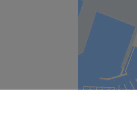
amiani, Ti.nyou e Tisanoreica
a professionale Paola P e a
Vai al salone