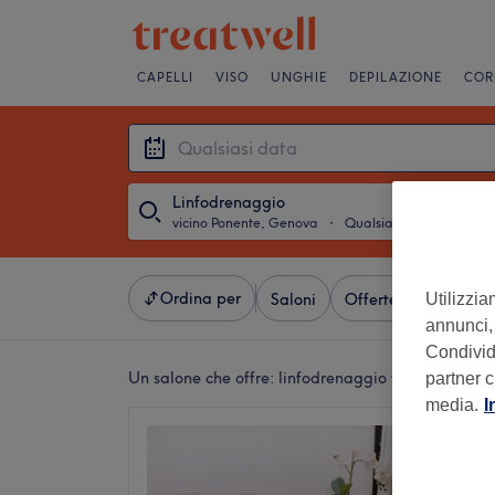
CAPELLI
VISO
UNGHIE
DEPILAZIONE
COR
Linfodrenaggio
vicino Ponente, Genova
・
Qualsiasi data
Ordina per
Utilizzia
Saloni
Offerte Express
V
annunci, 
Condividi
Un salone che offre:
linfodrenaggio vicino Ponent
partner c
media.
I
Atelier
5,0
Sestri 