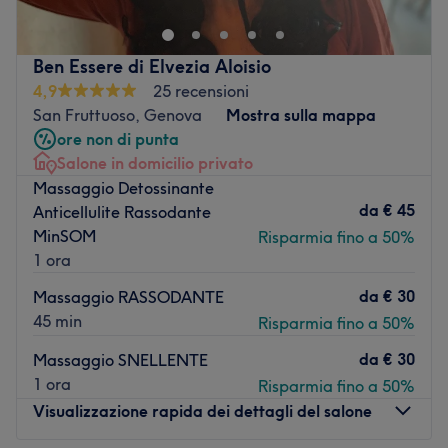
al caso tuo.
Trasporto pubblico più vicino:
Ben Essere di Elvezia Aloisio
Il salone si trova a nove minuti a piedi dalla fermata
4,9
25 recensioni
dell'autobus De Ferrari/Metro.
San Fruttuoso, Genova
Mostra sulla mappa
Il team:
ore non di punta
All’interno del centro, uno staff attento e preparato si
Salone in domicilio privato
prende cura di ogni cliente con passione e
Massaggio Detossinante
professionalità. Ciascun componente è altamente
da
€ 45
Anticellulite Rassodante
qualificato e durante la visita, ti accompagnerà nella
MinSOM
Risparmia fino a 50%
scelta del trattamento ideale, consigliandoti e offrendoti
1 ora
un’esperienza di alto livello.
da
€ 30
Massaggio RASSODANTE
I punti forti del salone:
45 min
Risparmia fino a 50%
Atmosfera: accogliente, professionale.
da
€ 30
Massaggio SNELLENTE
Specializzato in: taglio, piega, colore, effetti luce,
1 ora
Risparmia fino a 50%
trattamenti del capello, trattamenti forma, manicure,
Visualizzazione rapida dei dettagli del salone
pedicure, epilazione, laminazione ciglia e sopracciglia,
massaggi, trattamenti viso e corpo.